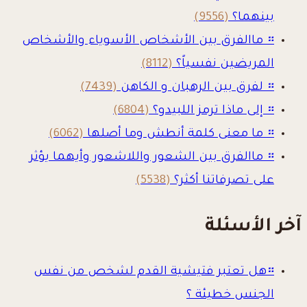
بينهما؟
(9556)
።
ماالفرق بين الأشخاص الأسوياء والأشخاص
المريضين نفسياً؟
(8112)
።
لفرق بين الرهبان و الكاهن
(7439)
።
إلى ماذا ترمز اللبيدو؟
(6804)
።
ما معنى كلمة أنطش وما أصلها
(6062)
።
ماالفرق بين الشعور واللاشعور وأيهما يؤثر
على تصرفاتنا أكثر؟
(5538)
آخر الأسئلة
።
هل تعتبر فتيشية القدم لشخص من نفس
الجنس خطيئة ؟