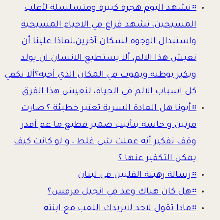
።
نشهد اليوم هجرة كبيرة ومتسلسلة لأغلب
المسيحين، نشهد فراغ في الاحياء المسيحية
واستبدال الوجوه لسكان آخرين،لماذا علينا أن
نعيش هذا الالم، ألا يستطيع الانسان ان يولد
ويكبر بوطنه ويموت في المكان الذي أحبه؟ألا تكفي
كل اسباب الالم في الحياة، لنعيش هذا الفرق
።
أبونا هل العادة السرية تعتبر خطيئة ؟ صارت
مرتين و حاسة بتأنيب ضمير فظيع ما عم أقدر
وقف تفكير أنه عملت شي غلط ، و لو كانت كيف
يمكن التكفير عنها ؟
።
رسالة رهبنة القلبين فى لبنان
።
هل كان هناك وعد في انجيل مرقس؟
።
مادا تقول لاحد لايريدك اللعب مع ابنته