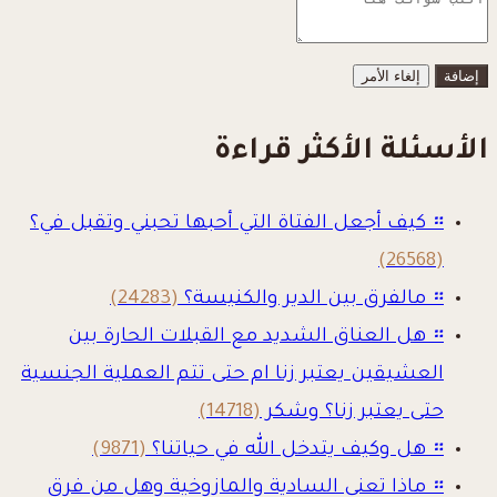
إلغاء الأمر
الأسئلة الأكثر قراءة
።
كيف أجعل الفتاة التي أحبها تحبني وتقبل في؟
(26568)
።
مالفرق بين الدير والكنيسة؟
(24283)
።
هل العناق الشديد مع القبلات الحارة بين
العشيقين يعتبر زنا ام حتى تتم العملية الجنسية
حتى يعتبر زنا؟ وشكر
(14718)
።
هل وكيف يتدخل الله في حياتنا؟
(9871)
።
ماذا تعني السادية والمازوخية وهل من فرق