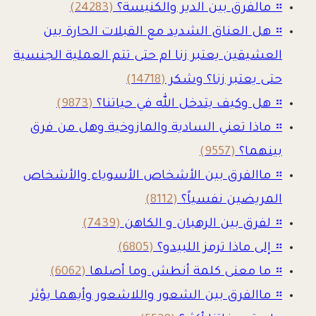
።
مالفرق بين الدير والكنيسة؟
(24283)
።
هل العناق الشديد مع القبلات الحارة بين
العشيقين يعتبر زنا ام حتى تتم العملية الجنسية
حتى يعتبر زنا؟ وشكر
(14718)
።
هل وكيف يتدخل الله في حياتنا؟
(9873)
።
ماذا تعني السادية والمازوخية وهل من فرق
بينهما؟
(9557)
።
ماالفرق بين الأشخاص الأسوياء والأشخاص
المريضين نفسياً؟
(8112)
።
لفرق بين الرهبان و الكاهن
(7439)
።
إلى ماذا ترمز اللبيدو؟
(6805)
።
ما معنى كلمة أنطش وما أصلها
(6062)
።
ماالفرق بين الشعور واللاشعور وأيهما يؤثر