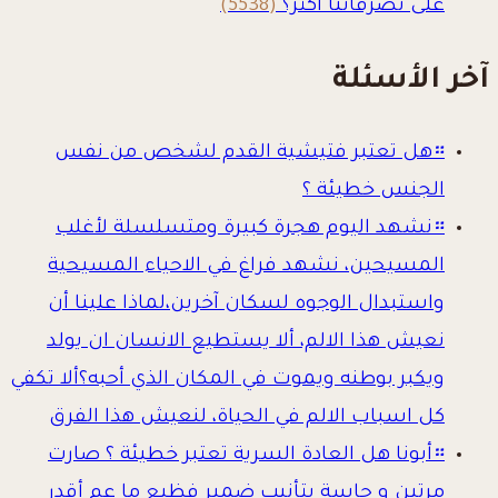
على تصرفاتنا أكثر؟
(5538)
آخر الأسئلة
።
هل تعتبر فتيشية القدم لشخص من نفس
الجنس خطيئة ؟
።
نشهد اليوم هجرة كبيرة ومتسلسلة لأغلب
المسيحين، نشهد فراغ في الاحياء المسيحية
واستبدال الوجوه لسكان آخرين،لماذا علينا أن
نعيش هذا الالم، ألا يستطيع الانسان ان يولد
ويكبر بوطنه ويموت في المكان الذي أحبه؟ألا تكفي
كل اسباب الالم في الحياة، لنعيش هذا الفرق
።
أبونا هل العادة السرية تعتبر خطيئة ؟ صارت
مرتين و حاسة بتأنيب ضمير فظيع ما عم أقدر