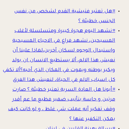
።
هل تعتبر فتيشية القدم لشخص من نفس
الجنس خطيئة ؟
።
نشهد اليوم هجرة كبيرة ومتسلسلة لأغلب
المسيحين، نشهد فراغ في الاحياء المسيحية
واستبدال الوجوه لسكان آخرين،لماذا علينا أن
نعيش هذا الالم، ألا يستطيع الانسان ان يولد
ويكبر بوطنه ويموت في المكان الذي أحبه؟ألا تكفي
كل اسباب الالم في الحياة، لنعيش هذا الفرق
።
أبونا هل العادة السرية تعتبر خطيئة ؟ صارت
مرتين و حاسة بتأنيب ضمير فظيع ما عم أقدر
وقف تفكير أنه عملت شي غلط ، و لو كانت كيف
يمكن التكفير عنها ؟