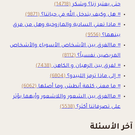
حتى يعتبر زنا؟ وشكر
(14718)
።
هل وكيف يتدخل الله في حياتنا؟
(9871)
።
ماذا تعني السادية والمازوخية وهل من فرق
بينهما؟
(9556)
።
ماالفرق بين الأشخاص الأسوياء والأشخاص
المريضين نفسياً؟
(8112)
።
لفرق بين الرهبان و الكاهن
(7438)
።
إلى ماذا ترمز اللبيدو؟
(6804)
።
ما معنى كلمة أنطش وما أصلها
(6062)
።
ماالفرق بين الشعور واللاشعور وأيهما يؤثر
على تصرفاتنا أكثر؟
(5538)
آخر الأسئلة