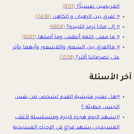
المريضين نفسياً؟
(8111)
።
لفرق بين الرهبان و الكاهن
(7438)
።
إلى ماذا ترمز اللبيدو؟
(6804)
።
ما معنى كلمة أنطش وما أصلها
(6061)
።
ماالفرق بين الشعور واللاشعور وأيهما يؤثر
على تصرفاتنا أكثر؟
(5538)
آخر الأسئلة
።
هل تعتبر فتيشية القدم لشخص من نفس
الجنس خطيئة ؟
።
نشهد اليوم هجرة كبيرة ومتسلسلة لأغلب
المسيحين، نشهد فراغ في الاحياء المسيحية