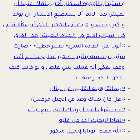
واستبدال الوجوه لسكان آخرين،لماذا علينا أن
نعيش هذا الالم، ألا يستطيع الانسان ان يولد
ويكبر بوطنه ويموت في المكان الذي أحبه؟ألا تكفي
كل اسباب الالم في الحياة، لنعيش هذا الفرق
።
أبونا هل العادة السرية تعتبر خطيئة ؟ صارت
مرتين و حاسة بتأنيب ضمير فظيع ما عم أقدر
وقف تفكير أنه عملت شي غلط ، و لو كانت كيف
يمكن التكفير عنها ؟
።
رسالة رهبنة القلبين فى لبنان
።
هل كان هناك وعد في انجيل مرقس؟
።
مادا تقول لاحد لايريدك اللعب مع ابنته
።
لمادا لايحبك احد من قلبة
።
الله معك ابونابالإنجيل مذكور