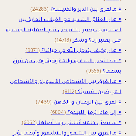
።
مالفرق بين الدير والكنيسة؟
(24283)
።
هل العناق الشديد مع القبلات الحارة بين
العشيقين يعتبر زنا ام حتى تتم العملية الجنسية
حتى يعتبر زنا؟ وشكر
(14718)
።
هل وكيف يتدخل الله في حياتنا؟
(9871)
።
ماذا تعني السادية والمازوخية وهل من فرق
بينهما؟
(9556)
።
ماالفرق بين الأشخاص الأسوياء والأشخاص
المريضين نفسياً؟
(8112)
።
لفرق بين الرهبان و الكاهن
(7439)
።
إلى ماذا ترمز اللبيدو؟
(6804)
።
ما معنى كلمة أنطش وما أصلها
(6062)
።
ماالفرق بين الشعور واللاشعور وأيهما يؤثر