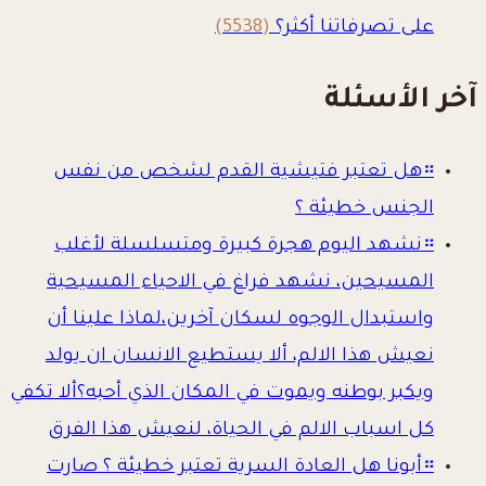
على تصرفاتنا أكثر؟
(5538)
آخر الأسئلة
።
هل تعتبر فتيشية القدم لشخص من نفس
الجنس خطيئة ؟
።
نشهد اليوم هجرة كبيرة ومتسلسلة لأغلب
المسيحين، نشهد فراغ في الاحياء المسيحية
واستبدال الوجوه لسكان آخرين،لماذا علينا أن
نعيش هذا الالم، ألا يستطيع الانسان ان يولد
ويكبر بوطنه ويموت في المكان الذي أحبه؟ألا تكفي
كل اسباب الالم في الحياة، لنعيش هذا الفرق
።
أبونا هل العادة السرية تعتبر خطيئة ؟ صارت