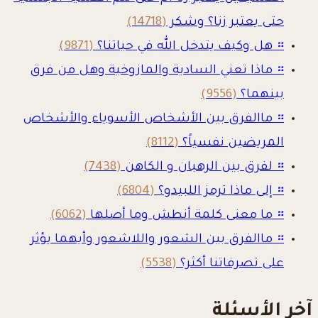
حتى يعتبر زنا؟ وشكر
(14718)
።
هل وكيف يتدخل الله في حياتنا؟
(9871)
።
ماذا تعني السادية والمازوخية وهل من فرق
بينهما؟
(9556)
።
ماالفرق بين الأشخاص الأسوياء والأشخاص
المريضين نفسياً؟
(8112)
።
لفرق بين الرهبان و الكاهن
(7438)
።
إلى ماذا ترمز اللبيدو؟
(6804)
።
ما معنى كلمة أنطش وما أصلها
(6062)
።
ماالفرق بين الشعور واللاشعور وأيهما يؤثر
على تصرفاتنا أكثر؟
(5538)
آخر الأسئلة