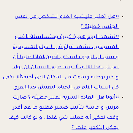
።
هل تعتبر فتيشية القدم لشخص من نفس
الجنس خطيئة ؟
።
نشهد اليوم هجرة كبيرة ومتسلسلة لأغلب
المسيحين، نشهد فراغ في الاحياء المسيحية
واستبدال الوجوه لسكان آخرين،لماذا علينا أن
نعيش هذا الالم، ألا يستطيع الانسان ان يولد
ويكبر بوطنه ويموت في المكان الذي أحبه؟ألا تكفي
كل اسباب الالم في الحياة، لنعيش هذا الفرق
።
أبونا هل العادة السرية تعتبر خطيئة ؟ صارت
مرتين و حاسة بتأنيب ضمير فظيع ما عم أقدر
وقف تفكير أنه عملت شي غلط ، و لو كانت كيف
يمكن التكفير عنها ؟