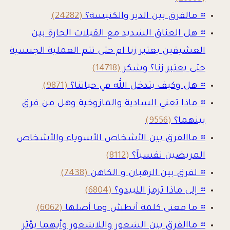
።
مالفرق بين الدير والكنيسة؟
(24282)
።
هل العناق الشديد مع القبلات الحارة بين
العشيقين يعتبر زنا ام حتى تتم العملية الجنسية
حتى يعتبر زنا؟ وشكر
(14718)
።
هل وكيف يتدخل الله في حياتنا؟
(9871)
።
ماذا تعني السادية والمازوخية وهل من فرق
بينهما؟
(9556)
።
ماالفرق بين الأشخاص الأسوياء والأشخاص
المريضين نفسياً؟
(8112)
።
لفرق بين الرهبان و الكاهن
(7438)
።
إلى ماذا ترمز اللبيدو؟
(6804)
።
ما معنى كلمة أنطش وما أصلها
(6062)
።
ماالفرق بين الشعور واللاشعور وأيهما يؤثر