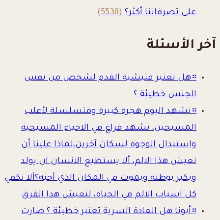
على تصرفاتنا أكثر؟
(5538)
آخر الأسئلة
።
هل تعتبر فتيشية القدم لشخص من نفس
الجنس خطيئة ؟
።
نشهد اليوم هجرة كبيرة ومتسلسلة لأغلب
المسيحين، نشهد فراغ في الاحياء المسيحية
واستبدال الوجوه لسكان آخرين،لماذا علينا أن
نعيش هذا الالم، ألا يستطيع الانسان ان يولد
ويكبر بوطنه ويموت في المكان الذي أحبه؟ألا تكفي
كل اسباب الالم في الحياة، لنعيش هذا الفرق
።
أبونا هل العادة السرية تعتبر خطيئة ؟ صارت