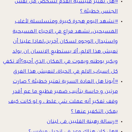
።
هل تعتبر فتيشية القدم لشخص من نفس
الجنس خطيئة ؟
።
نشهد اليوم هجرة كبيرة ومتسلسلة لأغلب
المسيحين، نشهد فراغ في الاحياء المسيحية
واستبدال الوجوه لسكان آخرين،لماذا علينا أن
نعيش هذا الالم، ألا يستطيع الانسان ان يولد
ويكبر بوطنه ويموت في المكان الذي أحبه؟ألا تكفي
كل اسباب الالم في الحياة، لنعيش هذا الفرق
።
أبونا هل العادة السرية تعتبر خطيئة ؟ صارت
مرتين و حاسة بتأنيب ضمير فظيع ما عم أقدر
وقف تفكير أنه عملت شي غلط ، و لو كانت كيف
يمكن التكفير عنها ؟
።
رسالة رهبنة القلبين فى لبنان