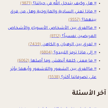
።
هل وكيف يتدخل الله في حياتنا؟
(9871)
።
ماذا تعني السادية والمازوخية وهل من فرق
بينهما؟
(9557)
።
ماالفرق بين الأشخاص الأسوياء والأشخاص
المريضين نفسياً؟
(8112)
።
لفرق بين الرهبان و الكاهن
(7439)
።
إلى ماذا ترمز اللبيدو؟
(6804)
።
ما معنى كلمة أنطش وما أصلها
(6062)
።
ماالفرق بين الشعور واللاشعور وأيهما يؤثر
على تصرفاتنا أكثر؟
(5538)
آخر الأسئلة