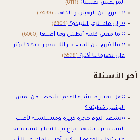
المريضين نفسياً؟
(8111)
።
لفرق بين الرهبان و الكاهن
(7438)
።
إلى ماذا ترمز اللبيدو؟
(6804)
።
ما معنى كلمة أنطش وما أصلها
(6060)
።
ماالفرق بين الشعور واللاشعور وأيهما يؤثر
على تصرفاتنا أكثر؟
(5538)
آخر الأسئلة
።
هل تعتبر فتيشية القدم لشخص من نفس
الجنس خطيئة ؟
።
نشهد اليوم هجرة كبيرة ومتسلسلة لأغلب
المسيحين، نشهد فراغ في الاحياء المسيحية