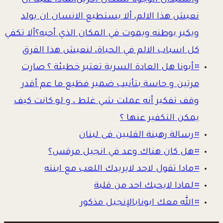
واستبدال الوجوه لسكان آخرين،لماذا علينا أن
نعيش هذا الالم، ألا يستطيع الانسان ان يولد
ويكبر بوطنه ويموت في المكان الذي أحبه؟ألا تكفي
كل اسباب الالم في الحياة، لنعيش هذا الفرق
።
أبونا هل العادة السرية تعتبر خطيئة ؟ صارت
مرتين و حاسة بتأنيب ضمير فظيع ما عم أقدر
وقف تفكير أنه عملت شي غلط ، و لو كانت كيف
يمكن التكفير عنها ؟
።
رسالة رهبنة القلبين فى لبنان
።
هل كان هناك وعد في انجيل مرقس؟
።
مادا تقول لاحد لايريدك اللعب مع ابنته
።
لمادا لايحبك احد من قلبة
።
الله معك ابونابالإنجيل مذكور