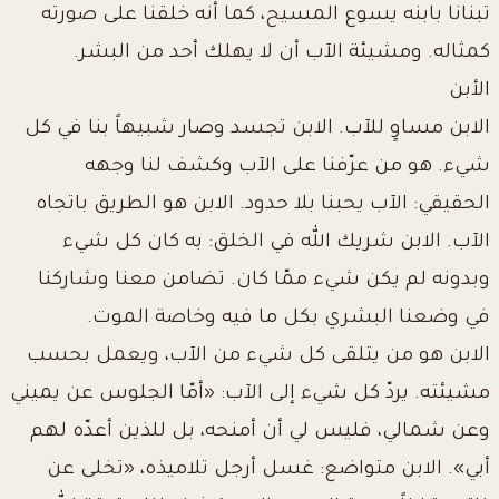
تبنانا بابنه يسوع المسيح، كما أنه خلقنا على صورته
كمثاله. ومشيئة الآب أن لا يهلك أحد من البشر.
الأبن
الابن مساوٍ للآب. الابن تجسد وصار شبيهاً بنا في كل
شيء. هو من عرّفنا على الآب وكشف لنا وجهه
الحقيقي: الآب يحبنا بلا حدود. الابن هو الطريق باتجاه
الآب. الابن شريك الله في الخلق: به كان كل شيء
وبدونه لم يكن شيء ممّا كان. تضامن معنا وشاركنا
في وضعنا البشري بكل ما فيه وخاصة الموت.
الابن هو من يتلقى كل شيء من الآب، ويعمل بحسب
مشيئته. يردّ كل شيء إلى الآب: «أمّا الجلوس عن يميني
وعن شمالي، فليس لي أن أمنحه، بل للذين أعدّه لهم
أبي». الابن متواضع: غسل أرجل تلاميذه، «تخلى عن