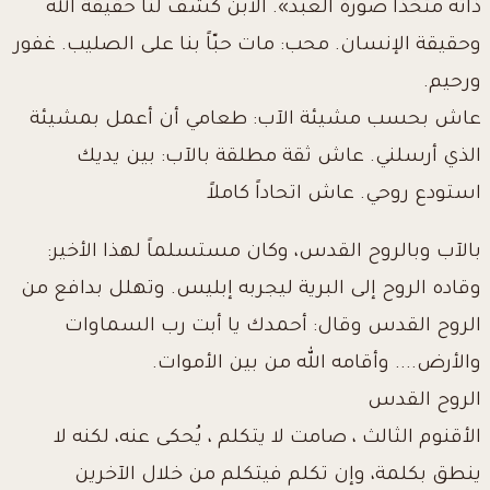
ذاته متخذاً صورة العبد». الابن كشف لنا حقيقة الله
وحقيقة الإنسان. محب: مات حبّاً بنا على الصليب. غفور
ورحيم.
عاش بحسب مشيئة الآب: طعامي أن أعمل بمشيئة
الذي أرسلني. عاش ثقة مطلقة بالآب: بين يديك
استودع روحي. عاش اتحاداً كاملاً
بالآب وبالروح القدس، وكان مستسلماً لهذا الأخير:
وقاده الروح إلى البرية ليجربه إبليس. وتهلل بدافع من
الروح القدس وقال: أحمدك يا أبت رب السماوات
والأرض.... وأقامه الله من بين الأموات.
الروح القدس
الأقنوم الثالث ، صامت لا يتكلم ، يُحكى عنه، لكنه لا
ينطق بكلمة، وإن تكلم فيتكلم من خلال الآخرين