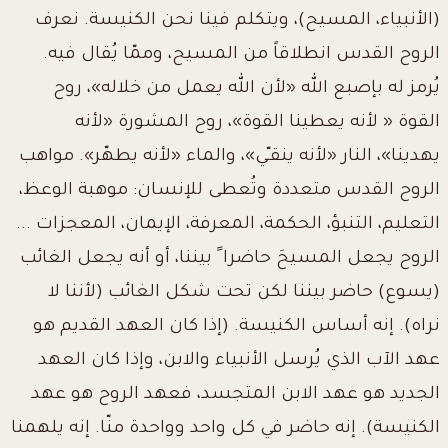
(الأنبياء، المسيح)، ويتكلم فينا نحن الكنيسة. نعرف
الروح القدس انطلاقاً من المسيح، وممّا يُقال فيه.
يُرمز له بإصبع الله «لأن الله يعمل من خلاله»، روح
القوة « لأنه يعطينا القوة»، روح المشورة «لأنه
يهدينا»، النار «لأنه ينقـّي»، والماء «لأنه يطهّر». مواهب
الروح القدس متعددة وتُعطى للإنسان: موهبة الوعظ،
التعليم، التنبؤ، الحكمة، المعرفة، الإيمان، المعجزات ...
الروح يجعل المسيحَ حاضرا ً بيننا، أو أنه يجعل الغائب
(يسوع) حاضر بيننا لكن تحت شكل الغائب (لأننا لا
نراه). إنه أساس الكنيسة. (إذا كان العهد القديم هو
عهد الآب الذي يُرسل الأنبياء والابن، وإذا كان العهد
الجديد هو عهد الابن المتجسد، فعهد الروح هو عهد
الكنيسة). إنه حاضر في كل واحد وواحدة منّا. إنه يلهمنا