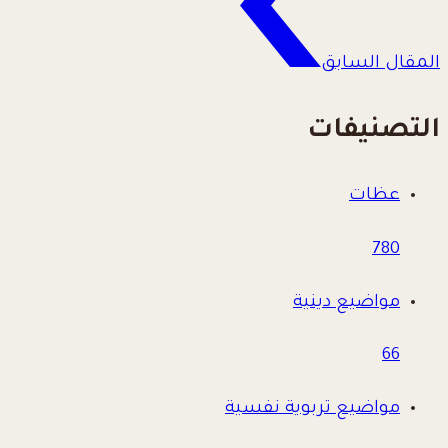
المقال السابق
التصنيفات
عظات
780
مواضيع دينية
66
مواضيع تربوية نفسية