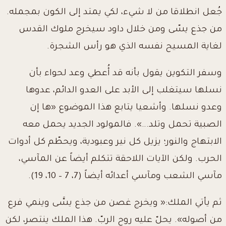
جُعل انطلاقا من لا شيء، لكي يمتد إلى الكون بمجمله.
من جذع يسّى ومن خلال داود سيخرج ملوك القدس
لغاية المسيح نفسه الذي هو رأس الشجرة.
وسفر التكوين يقول بأنه قد أُعطي وعد لحواء بأن
نسلها سيتغلب إلى الأبد على العدو الدائم، عدوها
وعدو نسلها. وأشعيا يتابع هذا الموضوع «ها إن
الصبية تحمل وتلد...». فالمولود الجديد يحمل معه
الابتهاج والنور؛ يزيل كل نير وعبودية، ويحطّم كل أدوات
الحرب. ولكن الآيات اللاحقة تتكلم أيضاً عن المآسي،
مآسي الشعب ومآسي أعدائه أيضاً (7، 7 – 10، 19).
ثم يأتي الملك:« ويخرج غصن من جذع يسَّى وينمي فرع
من أصوله». يحلّ عليه روح الربّ. هذا الملك ينتصر، لكن