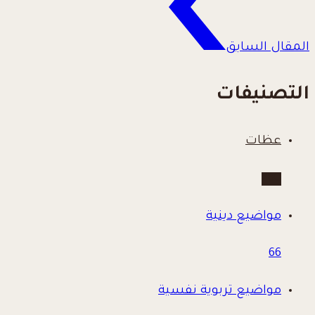
المقال السابق
التصنيفات
عظات
780
مواضيع دينية
66
مواضيع تربوية نفسية