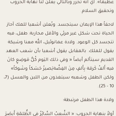
عظيماً». أي أنه تحرر وبالتالي يعلن لنا نهاية الحروب
وتحقيق السلام.
لاحقاً هذا الإيمان سيتجسد. ويُعلن أشعيا للمك آحاز
الحياة تحت شكل غير مرئي والأقل محاربة: طفل، فيه
تتجسد كل الوعود. ولادة عمانوئيل، الله معنا وشيكة
يقول للملك. بالمقابل يقول أشعيا بأن شعب العهد
القديم سيتألم أيضاً « وفي ذلك اليَوم كُلُّ مَوضِعٍ كانَ
فيه أَلفُ كَرمَة بِأَلفٍ مِنَ الفِضَّةيَصيرُ حَسَكاً وشَوكاً»
ولكن الطفل وشعبه سيتغذون من اللبن والعسل (7،
10 - 25).
ولادة هذا الطفل مرتبطة:
أولاً بنهاية الحروب: « الشَّعبُ السَّائِرُ في الظُّلمَةِ أَبصَرَ