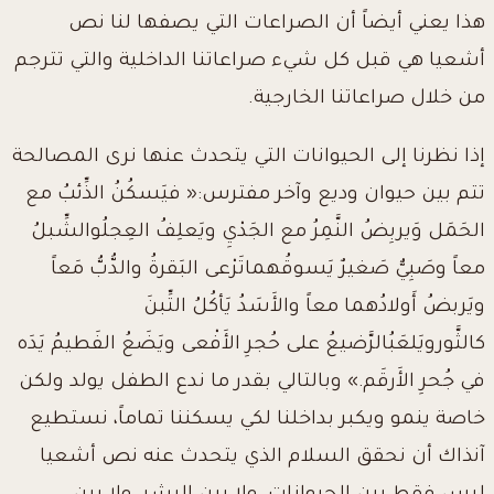
هذا يعني أيضاً أن الصراعات التي يصفها لنا نص
أشعيا هي قبل كل شيء صراعاتنا الداخلية والتي تترجم
من خلال صراعاتنا الخارجية.
إذا نظرنا إلى الحيوانات التي يتحدث عنها نرى المصالحة
تتم بين حيوان وديع وآخر مفترس:« فيَسكُنُ الذِّئبُ مع
الحَمَل وَيربِضُ النَّمِرُ مع الجَدْيِ ويَعلِفُ العِجلُوالشِّبلُ
معاً وصَبِيٌّ صَغيرٌ يَسوقُهماتَرْعى البَقرةُ والدُّبُّ مَعاً
ويَربضُ أَولادُهما معاً والأَسَدُ يَأكُلُ التِّبنَ
كالثَّورويَلعَبُالرَّضيعُ على حُجرِ الأَفْعى ويَضَعُ الفَطيمُ يَدَه
في جُحرِ الأَرقَم.» وبالتالي بقدر ما ندع الطفل يولد ولكن
خاصة ينمو ويكبر بداخلنا لكي يسكننا تماماً، نستطيع
آنذاك أن نحقق السلام الذي يتحدث عنه نص أشعيا