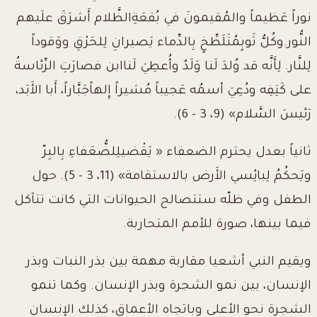
نوراً عَظيماً والمُقيمونَ في بُقعَةِالظَّلام أَشرَقَ علَيهم
النُّور.وكُلُّ ثَوبٍمُتَلَطِّخٍ بِالدِّماء يَصيرانِ لِلحَرْقِ ووَقوداً
لِلنَّار. لِأَنَّه قد وُلدَ لَنا وَلَدٌ وأُعطِيَ لَناابن فصارَتِ الرِّئاسةُ
على كَتِفِه ودُعِيَ أسمُه عَجيباً مُشيراً إِلهاًجَبَّاراً، أَبا الأَبَد،
رَئيسَ السَّلام» (9، 3 - 6).
ثانياً بعدل يحترم الضعفاء « يَقْضيلِلضُّعَفاءِ بِالبِرّ
ويَحكُمُ لِبائِسي الأَرض بالاستقامة» (11، 3 - 5). حول
الطفل وفي ظلّه ستتصالح الحيوانات التي كانت تتآكل
فيما بينها، صورة للأمم المتحاربة.
ويقيم النبي أشعيا مقاربة مهمة بين بذر النبات وبذر
الإنسان، بين نمو الشجرة وبذر الإنسان. وكما تنمو
الشجرة نحو الأعلى وباتجاه الأعماق، كذلك الإنسان