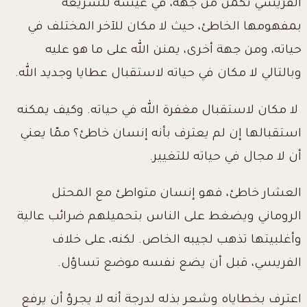
الفريسي تكمن من جهة، في عيشه للشريعة
بمفهومها الخاطئ، حيث لا مكان للآخر المختلف في
حياته، ومن جهة أخرى، يمنن الله على ما هو عليه
وبالتالي لا مكان في حياته لاستقبال عطايا وجديد الله.
لا مكان لاستقبال مغفرة الله في حياته. وكيف يمكنه
استقبالها إن لم يعترف بأنه إنسان خاطئ؟ ممّا يعني
أن لا مجال في حياته للتغيير.
العشار خاطئ، فهو إنسان متواطئ مع المحتل
الروماني ويضغط على الناس بتحميلهم ضرائب عالية
وأغلبيتها تذهب لجيبه الخاص. لكنه، على خلاف
الفريسي، قبل أن يضع نفسه موضع تساؤل.
اعترف بخطاياه وشعر بذله لدرجة أنه لا يجرؤ أن يرفع