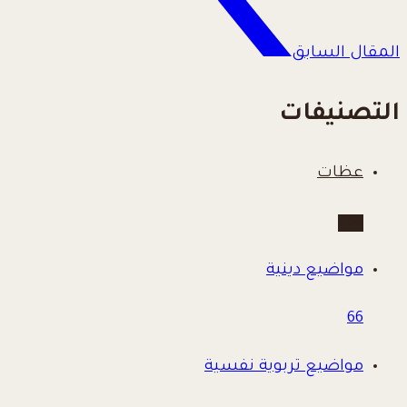
المقال السابق
التصنيفات
عظات
780
مواضيع دينية
66
مواضيع تربوية نفسية