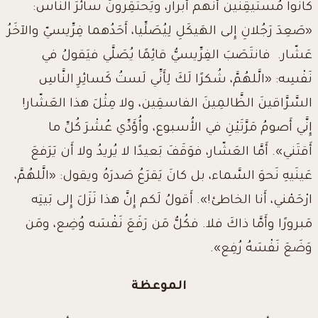
كانوا مُستيقِنين أّنَّهم أَبرار، ويَحتَقِرونَ سائرَ النَّاس
:
«
صَعِدَ رَجُلانِ إِلى الهَيكَلِ لِيُصَلِّيا، أَحَدُهما فِرِّيسيّ والآخَرُ
عَشّار.
فانتَصَبَ الفِرِّيسيُّ قائِمًا يُصَلَّي فيَقولُ في
نَفْسِه: «الَّلهُمَّ، شُكرًا لَكَ لِأَنِّي لَستُ كَسائِرِ النَّاسِ
السَّرَّاقينَ الظَّالمِينَ الفاسقِين، ولا مِثْلَ هذا العَشّار
!
إِنَّي أَصومُ مَرَّتَيْنِ في الأُسبوع، وأُؤَدِّي عُشْرَ كُلِّ ما
أَقتَني
».
أَمَّا العَشّار، فوَقَفَ بَعيدًا لا يُريدُ ولا أَن يَرَفعَ
عَينَيهِ نَحوَ السَّماء، بل كانَ يَقرَعُ صَدرَهُ ويقول: «الَّلهُمَّ،
ارْحَمْني، أَنا الخاطئ
!
». أَقولُ لَكم إِنَّ هذا نَزَلَ إِلى بَيتِه
مَبرورًا وأَمَّا ذاكَ فلا. فكُلُّ مَن رَفَعَ نَفْسَه وُضِع، ومَن
وَضَعَ نَفْسَهُ رُفِع»
.
الموعظة