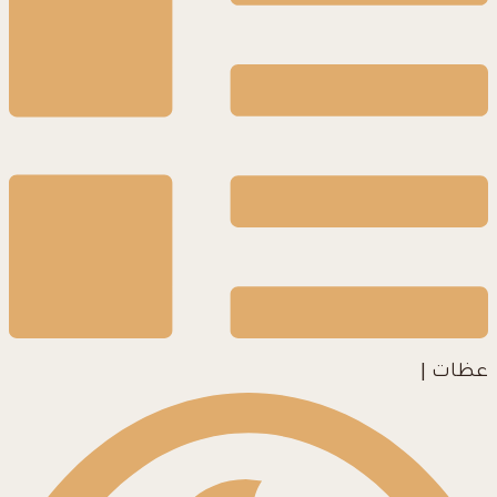
عظات
|