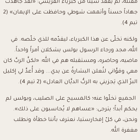
مقتله، لم يفقد شيئاً من كبرياء الفريسي: «لقد جاهدت
جهاداً حسناً وأتممت شوطي وحافظت على الإيمان»
(2
تيم 4)
.
ولكنه تخلّى عن هذا الكبرياء، ليقدّمه للذي خلّصه. في
الله، مجد ورجاء الرسول بولس يشكلان أمراً واحداً.
ماضيه، وحاضره، ومستقبله هم في الله: «لكنَّ الربَّ كان
معي وقوَّاني لتُعلن البشارةُ عن يدي... وقد أُعدَّ لي إكليل
البرّ الذي يَجزيني به الربُّ الديَّان العادل»
(2 تيم 4)
.
الجميع تخلّوا عنه؛ كالمسيح على الصليب، وبولس لم
يحكم أبداً؛ يترجى: «عساهم لا يُحاسبون على ذلك».
ونحن، في كلّ إفخارستيا، نعترف بأننا خطأة ونطلب
مغفرة الله.