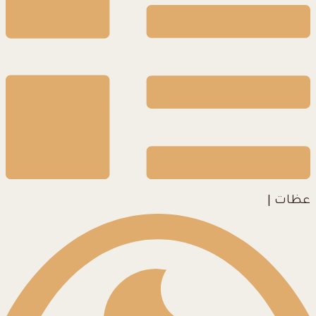
عظات
|