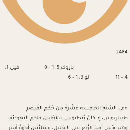
2484
باروك 5، 1 – 9 فيل 1،
4 – 11 لو 3، 1 – 6
«في السَّنَةِ الخامِسَةَ عَشْرَةَ مِن حُكْمِ القَيصَرِ
طيباريوس، إِذ كانَ بُنطِيوس بيلاطُس حاكِمَ اليَهوديّة،
وهيرودُس أَميرَ الرُّبعِ على الـجَليل، وفيلِبُّس أَخوهُ أَميرَ