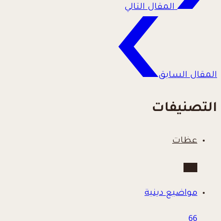
المقال التالي
المقال السابق
التصنيفات
عظات
780
مواضيع دينية
66