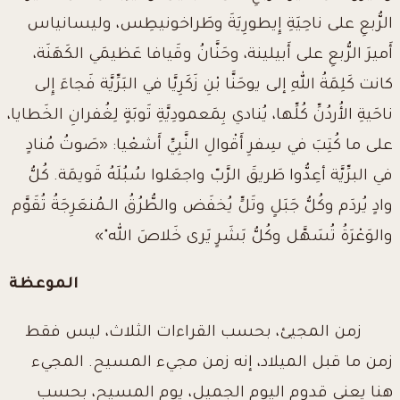
الرُّبعِ على ناحِيَةِ إِيطورِيَةَ وطَراخونيطِس، وليسانياس
أَميرَ الرُّبعِ على أَبيلينة، وحَنَّانُ وقَيافا عَظيمَي الكَهَنَة،
كانت كَلِمَةُ اللهِ إلى يوحَنَّا بْنِ زَكَرِيَّا في البَرِّيَّة فَجاءَ إِلى
ناحَيةِ الأُردُنِّ كُلِّها، يُنادي بِمَعمودِيَّةِ تَوبَةٍ لِغُفرانِ الخَطايا،
على ما كُتِبَ في سِفرِ أَقْوالِ النَّبِيِّ أَشعْيا: «صَوتُ مُنادٍ
في البرِّيَّة أعِدُّوا طَريقَ الرَّبّ واجعَلوا سُبُلَهُ قَويمَة. كُلُّ
وادٍ يُردَم وكُلُّ جَبَلٍ وتَلٍّ يُخفَض والطُّرُقُ الـمُنعَرِجَةُ تُقَوَّم
والوَعْرَةُ تُسَهَّل وكُلُّ بَشَرٍ يَرى خَلاصَ الله"»
الموعظة
زمن المجيئ، بحسب القراءات الثلاث، ليس فقط
زمن ما قبل الميلاد، إنه زمن مجيء المسيح. المجيء
هنا يعني قدوم اليوم الجميل، يوم المسيح، بحسب