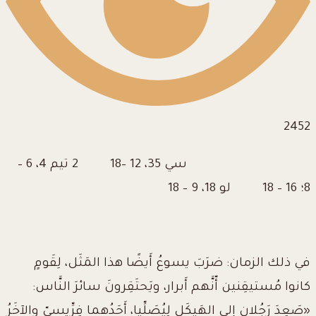
2452
سي 35، 12 –18 2 تيم 4، 6 –
8؛ 16 – 18 لو 18، 9 – 18
في ذلك الزمان: ضرَبَ يسوعُ أَيضًا هذا المَثَل، لِقَومٍ
كانوا مُستيقِنين أّنَّهم أَبرار، ويَحتَقِرونَ سائرَ النَّاس:
«صَعِدَ رَجُلانِ إِلى الهَيكَلِ لِيُصَلِّيا، أَحَدُهما فِرِّيسيّ والآخَرُ