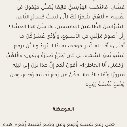
عَشّار. فانتَصَبَ الفِرِّيسيُّ قائِمًا يُصَلَّي فيَقولُ في
نَفْسِه: «الَّلهُمَّ، شُكرًا لَكَ لِأَنِّي لَستُ كَسائِرِ النَّاسِ
السَّرَّاقينَ الظَّالمِينَ الفاسقِين، ولا مِثْلَ هذا العَشّار!
إِنَّي أَصومُ مَرَّتَيْنِ في الأُسبوع، وأُؤَدِّي عُشْرَ كُلِّ ما
أَقتَني».أَمَّا العَشّار، فوَقَفَ بَعيدًا لا يُريدُ ولا أَن يَرَفعَ
عَينَيهِ نَحوَ السَّماء، بل كانَ يَقرَعُ صَدرَهُ ويقول: «الَّلهُمَّ،
ارْحَمْني، أَنا الخاطئ!». أَقولُ لَكم إِنَّ هذا نَزَلَ إِلى بَيتِه
مَبرورًا وأَمَّا ذاكَ فلا. فكُلُّ مَن رَفَعَ نَفْسَه وُضِع، ومَن
وَضَعَ نَفْسَهُ رُفِع»
الموعظة
«من رفع نفسه وُضِع ومن وضع نفسه رُفع». هذه