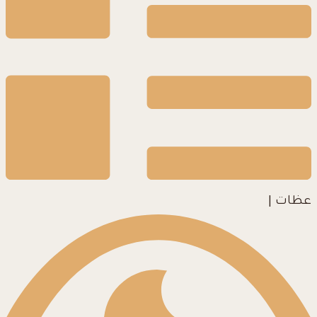
عظات
|