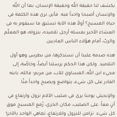
يكشف لنا حقيقة الله وحقيقة الإنسان، بما أن الله
والإنسان أصبحا واحداً فيه. فأين نرى هذه الكلمة في
حياة المسيح؟ أولاً هذه الآية تستبق ما سيقوم به في
العشاء الأخير بغسله أرجل تلاميذه، بنزوله، هو المعلّم
والربّ، أمام هؤلاء الناس العاديين.
هذه صدمة علينا أن نستذكرها، من بطرس وهو أول
التلاميذ. ولكن هذا الحكم يرسلنا أيضاً، وخاصّة، إلى
مجيء ابن الله، المساوي للآب، من مريم؛ فالله، بابنه
القادر على كل شيء، يتواضع ويصبح واحداً منّا.
والإنجيلي يوحنا يرى في صليب الآلام نزول وارتفاع في
أنٍ معاً: على الصليب، مكان الخزي، رُفع المسيح فوق
كل شيء. تزامن للنزول وللارتفاع، تماهي الواحد بالآخر!