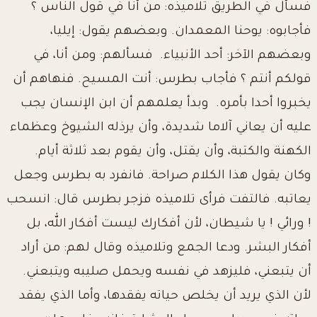
فسأل في الطريق تلاميذه: من أنا في قول الناس ؟
فأجابوه: يوحنا المعمدان. وبعضهم يقول: إيليا،
وبعضهم الآخر: أحد الأنبياء. فسألهم: ومن أنا، في
قولكم أنتم ؟ فأجاب بطرس: أنت المسيح. فنهاهم أن
يخبروا أحدا بأمره. وبدأ يعلمهم أن ابن الإنسان يجب
عليه أن يعاني آلاما شديدة، وأن يرذله الشيوخ وعظماء
الكهنة والكتبة، وأن يقتل، وأن يقوم بعد ثلاثة أيام.
وكان يقول هذا الكلام صراحة. فانفرد به بطرس وجعل
يعاتبه. فالتفت فرأى تلاميذه فزجر بطرس قال: انسحب
! ورائي ! يا شيطان، لأن أفكارك ليست أفكار الله، بل
أفكار البشر. ودعا الجمع وتلاميذه وقال لهم: من أراد
أن يتبعني، فليزهد في نفسه ويحمل صليبه ويتبعني.
لأن الذي يريد أن يخلص حياته يفقدها، وأما الذي يفقد