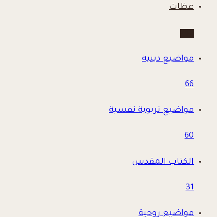
عظات
780
مواضيع دينية
66
مواضيع تربوية نفسية
60
الكتاب المقدس
31
مواضيع روحية