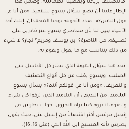
فالتصنيف يريحنا ويعطينا الطمأنينة. وضمن هذا
الإطار علينا أن نضع سؤال يسوع للتلاميذ: «من أنا في
قول الناس؟». تعدد الأجوبة: يوحنا المعمدان، إيليا، أحد
الأنبياء يبين لنا بأن معاصري يسوع غير قادرين على
تصنيفه. من الناصرة؟ ابن يوسف ومريم؟ نجار؟ لا شيء
من ذلك يتناسب مع ما يقول ويقوم به.
نجد هنا سؤال الهوية الذي يجتاز كل الأناجيل حتى
الصليب. ويسوع يفلت من كل أنواع التصنيف
والتعريف. «ومن أنا في قولكم أنتم؟» يسأل يسوع
التلاميذ. من البديهي أن التلاميذ الذين تركوا كل شيء
وتبعوه، لا يروه كما يراه الآخرون. جواب بطرس في
إنجيل مرقس أكثر اقتضاباً من إنجيل متى، حيث يقول
بطرس بأنه المسيح ابن الله الحي (متى 16، 16).