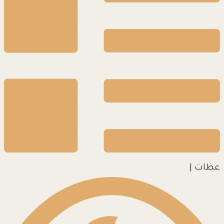
عظات
|