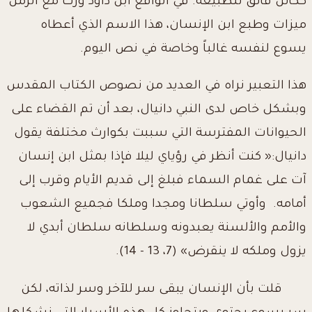
ككائن فائق للطبيعة. في الواقع ابن داود ورث مع الزمن
ميزات وطبع ابن الإنسان، هذا الاسم الذي أعطاه
يسوع لنفسه غالباً وخاصة في نص اليوم.
هذا التعبير نراه في العديد من نصوص الكتاب المقدس
وبشكل خاص لدى النبي دانيال، بعد أن تم القضاء على
الحيوانات المفترسة التي سببت بكوارث مختلفة يقول
دانيال:« كنت أنظر في رؤياي ليلا فإذا بمثل ابن إنسان
آت على غمام السماء فبلغ إلى قديم الأيام وقرب إلى
أمامه. وأوتي سلطانا ومجدا وملكا فجميع الشعوب
والأمم والألسنة يعبدونه وسلطانه سلطان أبدي لا
يزول وملكه لا ينقرض» (7، 13 - 14).
قلت بأن الإنسان يبقى سر للآخر وسر لذاته، لكن