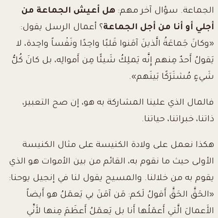
الجماعة. سؤال آخر مهم:
هل أعيش الجماعة من
أجلي أو أنا من أجل الجماعة
؟ أعمال الرسل يقول:
«وكانَ جَماعَةُ الَّذينَ آمَنوا قَلبًا واحِدًا ونَفْساً واحِدة، لا
يَقولُ أَحدٌ مِنهم إِنَّه يَملِكُ شَيئًا مِن أَموالِه، بل كانَ كُلُّ
شَيءٍ مُشتَرَكًا بَينَهم».
فالمال الذي علينا المشاركة به هو، إن صح التعبير،
ذاتنا، خبراتنا، حياتنا.
هكذا نعمل على ولادة الكنيسة على مثال الكنيسة
الأولى حيث ما نقوم به، القائم من بين الأموات هو الذي
يقوم به من خلالنا. والمسيح يقول لنا في إنجيل يوحنا:
«الحَقَّ الحَقَّ أَقولُ لَكم: مَن آمَنَ بي يَعمَلُ هو أَيضاً
الأَعمالَ الَّتي أَعمَلُها أَنا بل يَعمَلُ أَعظَمَ مِنها لأَنِّي