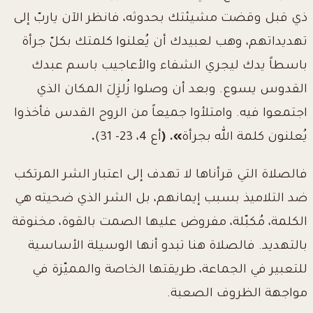
ذي قبل وقضت مشيئتك بحدوثه، فانظر الآن ياربّ إلى
تهديداتهم، وهب لعبيدك أن يُعلنوا كلمتك بكلّ جرأة
باسطاً يدك ليجري الشفاء والأعاجيب باسم عبدك
القدوس يسوع. وبعد أن وصلوا زُلزِلَ المكان الذي
اجتمعوا فيه. وامتلأوا جميعاً من الروح القدس فأخذوا
يُعلنون كلمة الله بجرأة
». (
أع 4، 23- 31)
.
فالصلاة التي قرأناها لا تهدف إلى اعتبار الشر المرتكب
ضد التلاميذ بسبب إيمانهم، بل الشر الذي ضحيته هي
الكلمة، مُكبّلة، مفروض عليها الصمت بالقوة، مخنوقة
بالتهديد. فالصلاة هنا تبدو أنها الوسيلة الأساسية
للتعبير في الجماعة، طريقتها الخاصة والمميّزة في
مواجهة الظروف الصعبة.