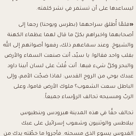
ليساعدها على أن تستمر في نشر كلمته.
«
فلمّا أُطلق سراحهما (بطرس ويوحنا) رجعا إلى
أصحابهما
واخبراهم
بكلّ ما قال لهما عظماء الكهنة
والشيوخ. وعند سماعهم ذلك، رفعوا أصواتهم إلى الله
بقلب واحد فقالوا: يا سيّد، أنت صنعت السماء والأرض
والبحر وكلَّ شيء فيها. أنت قُلتَ على لسان أبينا داود
عبدك بوحي من الروح القدس: لماذا ضجّت الأمم، وإلى
الباطل سعت الشعوب؟ ملوك الأرض قاموا، وعلى
الربّ ومسيحه تحالف الرؤساء جميعاً.
تحالف حقَّا في هذه المدينة هيرودس وبنطيوس
بيلاطس والوثنيون وشعوب إسرائيل على عبك
القدوس يسوع الذي مسحته. فأجروا ما خطّته يدك من