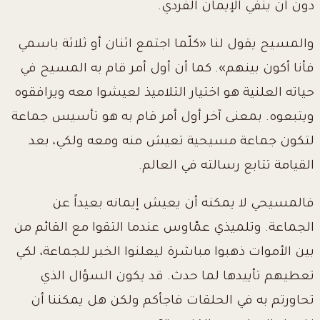
دون أن ينفي الإيمان الفردي.
والمسيح يقول لنا «كلّما اجتمع اثنان أو ثلاثة باسمي
فأنا أكون بينهم». كما أن أول أمر قام به المسيح في
حياته العلنية هو اختيار التلاميذ لعيشوا معه ويرافقوه
ويتبعوه. بمعنى آخر أول أمر قام به هو تأسيس جماعة
لتكون جماعة مسيحية تعيش منه ومعه ولكي، بعد
القيامة تتابع رسالته في العالم.
فالمسيحي لا يمكنه أن يعيش إيمانه بعيداً عن
الجماعة. وتلميذي عمّاوس عندما التقوا مع القائم من
بين الأموات ذهبوا مباشرة ليعلنوا الخبر للجماعة، لكي
تعطيهم تأييدها لما حدث. قد يكون السؤال الذي
تحاورتم به في الحلقات فاجأكم ولكن هل يمكننا أن