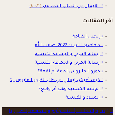
።
الإيمان في الكتاب المقدس
(6521)
آخر المقالات
።
إنجيل القيامة
።
محاضرة الميلاد 2022: صمت الله
።
رسالة المربي والجماعة الكنسية
።
رسالة المربي والجماعة الكنسية
።
كورونا فايروس نعمة أم نقمة؟
።
كيف أعيش إيماني في ظل الكرورنا فايروس؟
።
الوحدة الكنسية وهم أم واقع؟
።
الميلاد والكنيسة
الرئيسية
المقالات
أسئلة وأجوبة
لمحة عنا
اتصل بنا