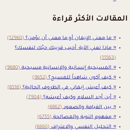
المقالات الأكثر قراءة
።
ما معنى الإيمان أو ما معنى أن نؤمن؟
(12960)
።
ماذا تعني الآية: أحبب قريبك حبّك لنفسك؟
(11563)
።
المسيحية إنسانية والإنسانية مسيحية
(9680)
።
كيف أكون شاهداً للمسيح؟
(9652)
።
كيف أعيش إيماني في الظروف الحالية؟
(8516)
።
أين أجد السلام وكيف أعيشه؟
(7904)
።
بين القيامة والصعود
(6862)
።
مفهوم التوبة والمصالحة
(6755)
።
التحليل النفسي والاعتراف
(6660)