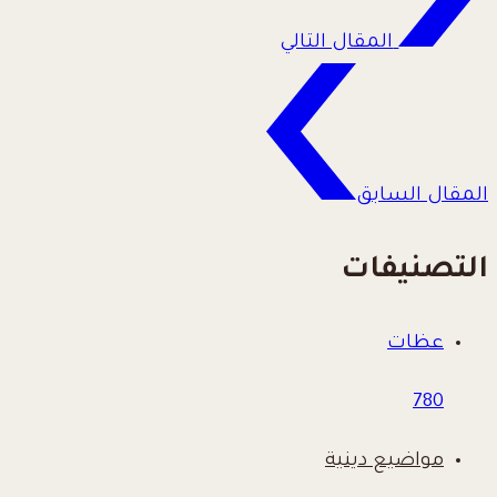
المقال التالي
المقال السابق
التصنيفات
عظات
780
مواضيع دينية