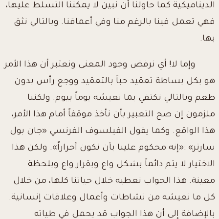
الديناميكية كما حاولنا أن نبين لا يمكننا التسلط عليها،
فهي تعمل فينا بالرغم منا وفي أعماقنا. وبالتالي نثق
بها.
وإما لا! أي نرفض وجود المعنى ونعتبر أن هذا الأمر
هو بكل بساطة تعقيد حباً بالتعقيد ووجع رأس بدون
طعم وبالتالي نكتفي بما نعيشه يوماً بيوم. ولكننا
ملزمون إن صح التعبير بأن نأخذ موقفاً أمام هذا الأمر،
هذا الواقع. وكما يقول الفيلسوف الفرنسي «جان بول
سارتر» :«إنه محكوم علينا بأن نكون أحراراً». ولكن هذا
الاختيار لا يتم دائماً بشكل واع وبقرار واع وبلحظة
معينة. هذا الجواب نعطيه خلال حياتنا كلها، من خلال
كل ما نعيشه من نشاطات وأعمال وعلاقات إنسانية.
بالإضافة إلى أن هذا الجواب قد يحمل في طياته