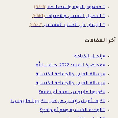
።
مفهوم التوبة والمصالحة
(6756)
።
التحليل النفسي والاعتراف
(6661)
።
الإيمان في الكتاب المقدس
(6522)
آخر المقالات
።
إنجيل القيامة
።
محاضرة الميلاد 2022: صمت الله
።
رسالة المربي والجماعة الكنسية
።
رسالة المربي والجماعة الكنسية
።
كورونا فايروس نعمة أم نقمة؟
።
كيف أعيش إيماني في ظل الكرورنا فايروس؟
።
الوحدة الكنسية وهم أم واقع؟