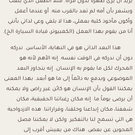
يريد أن يرى ظهره بدون مرآة. مثلاُ الطفل الذي يلعب
ويشعر بأن أمه لم تعد بالقرب منه. أو عندما أعمل
وأكون مأخوذ كلية بعملي، هذا لا يلغي وعي لذاتي بأنني
أنا من يقوم بهذا العمل (الكمبيوتر، قيادة السيارة الخ).
هذا البعد الذاتي هو في النهاية، الأساس. ندركه
دون أن ندركه في الوقت نفسه. إنه الأهم لأنه هو
المحرك لكل ما يقوم به الإنسان. إنه يتجاوز البعد
الموضوعي ويدفع به دائماً إلى ما هو أبعد. بهذا المعنى
يمكننا القول بأن الإنسان هو كائن غير راض ولا يمكنه
أن يرضى يوماً ما. إنه مكان رغباتنا الحقيقية، مكان
شغفنا، مكان إبداعنا وخلقنا، وقراراتنا. هذه الازدواجية
هي التي تسمح لنا بالتفكير. ولكن لا يمكننا فصل
المحوين عن بعض. هناك من يعيش أقرب إلى