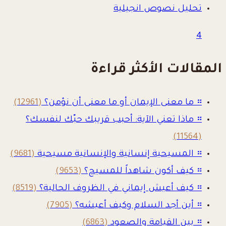
تحليل نصوص انجيلية
4
المقالات الأكثر قراءة
።
ما معنى الإيمان أو ما معنى أن نؤمن؟
(12961)
።
ماذا تعني الآية: أحبب قريبك حبّك لنفسك؟
(11564)
።
المسيحية إنسانية والإنسانية مسيحية
(9681)
።
كيف أكون شاهداً للمسيح؟
(9653)
።
كيف أعيش إيماني في الظروف الحالية؟
(8519)
።
أين أجد السلام وكيف أعيشه؟
(7905)
።
بين القيامة والصعود
(6863)