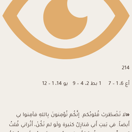
214
أع 6، 1 – 7
1 بط 2، 4 – 9
يو 14، 1 – 12
«
لا تَضْطَربْ قُلوبُكم.
إنَّكُم تُؤمِنونَ بِاللهِ فآمِنوا بي
أَيضاً. في بَيتِ أَبي مَنازِلُ كثيرة
ولَو لم تَكُنْ، أَتُراني قُلتُ