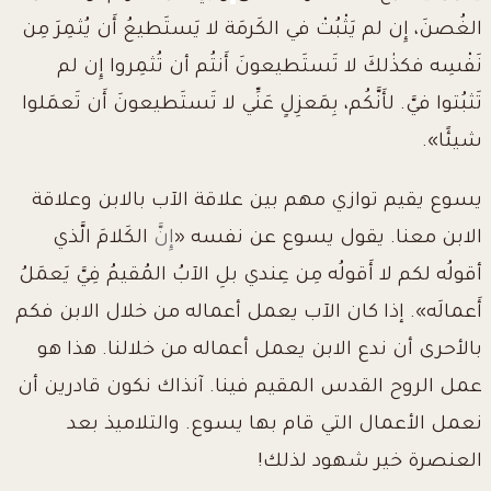
الغُصنَ، إِن لم يَثْبُتْ في الكَرمَة لا يَستَطيعُ أَن يُثمِرَ مِن
نَفْسِه
فكذٰلكَ لا تَستَطيعونَ أَنتُم أن تُثمِروا
إِن لم
تَثبُتوا فيَّ
.
ل
أَنَّكُم، بِمَعزِلٍ عَنِّي
لا تَستَطيعونَ أَن تَعمَلوا
شيئًا».
يسوع يقيم توازي مهم بين علاقة الآب بالابن وعلاقة
الابن معنا. يقول يسوع عن نفسه «
إِنَّ
الكَلامَ الَّذي
أقولُه لكم لا أَقولُه مِن عِندي بلِ الآبُ المُقيمُ فِيَّ يَعمَلُ
أَعمالَه». إذا كان الآب يعمل أعماله من خلال الابن فكم
بالأحرى أن ندع الابن يعمل أعماله من خلالنا. هذا هو
عمل الروح القدس المقيم فينا. آنذاك نكون قادرين أن
نعمل الأعمال التي قام بها يسوع. والتلاميذ بعد
العنصرة خير شهود لذلك!