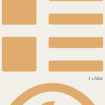
عظات
|