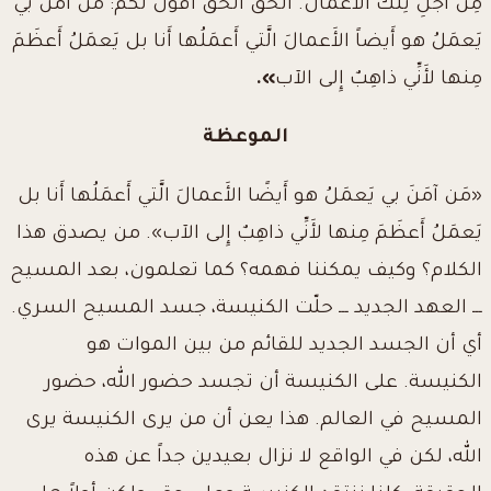
مِن أَجْلِ تِلكَ الأَعمال. الحَقَّ الحَقَّ أَقولُ لَكم:
مَن آمَنَ بي
يَعمَلُ هو أَيضاً الأَعمالَ الَّتي أَعمَلُها أَنا بل يَعمَلُ أَعظَمَ
مِنها
لأَنِّي ذاهِبٌ إِلى الآب
».
الموعظة
«مَن آمَنَ بي
يَعمَلُ هو أَيضًا الأَعمالَ الَّتي أَعمَلُها أَنا
بل
يَعمَلُ أَعظَمَ مِنها
لأَنِّي ذاهِبٌ إِلى الآب». من يصدق هذا
الكلام؟ وكيف يمكننا فهمه؟ كما تعلمون، بعد المسيح
ـــ العهد الجديد ـــ حلّت الكنيسة، جسد المسيح السري.
أي أن الجسد الجديد للقائم من بين الموات هو
الكنيسة. على الكنيسة أن تجسد حضور الله، حضور
المسيح في العالم.
هذا يعن أن من يرى الكنيسة يرى
الله، لكن في الواقع لا نزال بعيدين جداً عن هذه