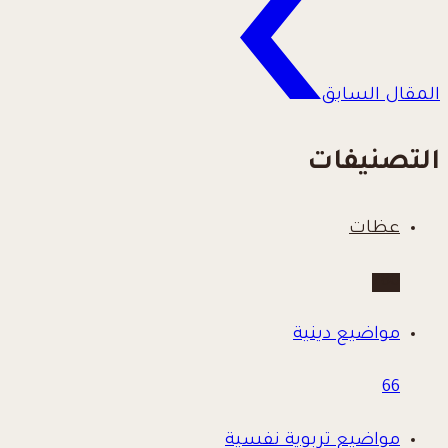
المقال السابق
التصنيفات
عظات
780
مواضيع دينية
66
مواضيع تربوية نفسية