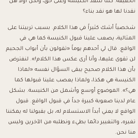
الحقيقة. كلنا ننتقد الكنيسة وعلى حق، ولكن أولاً هل
نقدنا لها هو نقد بناء؟
شخصياً أشك كثيراً في هذا الكلام.
بسبب تربيتنا على
المثالية، يصعب علينا قبول الكنيسة كما هي في
الواقع. قال لي أحدهم يوماً «تقولون بأن أبواب الجحيم
لن تقوى عليها، وأنا أرى عكس هذا الكلام!». لنفترض
بأن هذا الكلام صحيح يبقى السؤال نفسه «لماذا
الكنيسة هي هكذا، ولماذا يعصب علينا قبولها كما
هي؟». الموضوع أوسع وأشمل من الكنيسة. بشكل
عام لدينا صعوبة كبيرة جداً في قبول الواقع. قبول
الواقع لا يعني أبداً الاستسلام له، بل بقبولنا له يمكننا
تغيره، والتغيير دائما بطيء ونطلبه من الآخرين وليس
منا نحن.