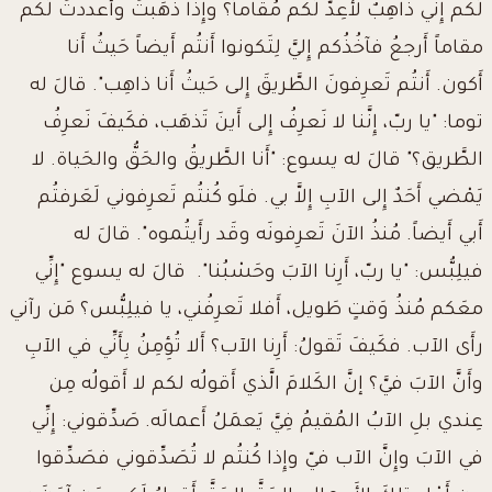
لَكم
إِنِّي ذاهِبٌ لأُعِدَّ لَكُم مُقاماً؟
وإِذا ذَهَبتُ وأَعددتُ لَكُم
مقاماً
أَرجعُ فآخُذُكم إِليَّ
لِتَكونوا أَنتُم أَيضاً حَيثُ أَنا
أَكون.
أَنتُم تَعرِفونَ الطَّريقَ إِلى حَيثُ أَنا ذاهِب".
قالَ له
توما: "يا ربّ، إِنَّنا لا نَعرِفُ إِلى أَينَ تَذهَب، فكَيفَ نَعرِفُ
الطَّريق؟"
قالَ له يسوع:
"أَنا الطَّريقُ والحَقُّ والحَياة.
لا
يَمْضي أَحَدٌ إِلى الآبِ إِلاَّ بي.
فلَو كُنتُم تَعرِفوني لَعَرفتُم
أَبي أَيضاً.
مُنذُ الآنَ تَعرِفونَه وقَد رأَيتُموه".
قالَ له
فيلِبُّس: "يا ربّ، أَرِنا الآبَ وحَسْبُنا".
قالَ له يسوع
"إِنِّي
معَكم مُنذُ وَقتٍ طَويل، أَفلا تَعرِفُني، يا فيلِبُّس؟
مَن رآني
رأَى الآب. فكَيفَ تَقولُ: أَرِنا الآب؟ أَلا تُؤِمِنُ بِأَنِّي في الآبِ
وأَنَّ الآبَ فيَّ؟
إنَّ الكَلامَ الَّذي أَقولُه لكم لا أَقولُه مِن
عِندي
بلِ الآبُ المُقيمُ فِيَّ يَعمَلُ أَعمالَه.
صَدِّقوني: إِنِّي
في الآبَ وإِنَّ الآب فيّ
وإِذا كُنتُم لا تُصَدِّقوني فصَدِّقوا