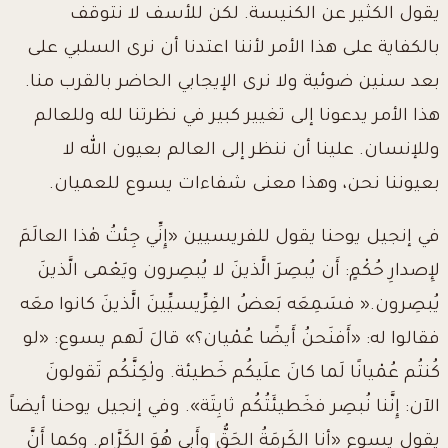
يقول الكثير عن الكنيسة. لكن للأسف لا نتوقف
بالكفاية على هذا الأمر لأننا اعتدنا أن نرى السلبي على
بعد سنين ضوئية ولا نرى الإيجابي الحاضر بالقرب منا.
هذا الأمر يدعونا إلى تغيير كبير في نظرتنا لله وللعالم
وللإنسان. علينا أن ننظر إلى العالم بعيون الله لا
بعيوننا نحن، وهذا معنى شفاءات يسوع للعميان.
في إنجيل يوحنا يقول للفريسيين «إِنِّي جِئتُ هٰذا العالَمَ
لإِصدارِ حُكْمٍ
:
أَن يُبصِرَ الَّذينَ لا يُبصِرون ويَعْمى الَّذينَ
يُبصِرون
».
فسَمِعَه بَعضُ الفِرِّيسيِّينَ الَّذينَ كانوا معَه
فقالوا له: «أَفنَحنُ أَيضًا عُمْيان؟» قالَ لَهم يسوع
:
«لو
كُنتُم عُمْيانًا لَما كانَ علَيكُم خَطيئة
.
ولٰكِنَّكُم تَقولونَ
الآن: إِنَّنا نُبصِر فخَطيئَتُكُم ثابِتَة». وفي إنجيل يوحنا أيضاً
يقول يسوع «أنا الكَرمَةُ الحَقُّ
وأَبي هُوَ الكَرَّام
.
وكما أَنَّ