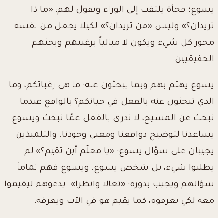
يسوع؛ فجأة يلتفت إلى الوراء ويقول لهم: «ما ذا
تريدان؟» وليس «من تريدان؟» لكيلا يجعل من نفسه
محور كل شيء ويكون لا مبالياً برغبتهم وبحثهم
الحقيقيين.
يسوع يهتم بهم وبما يبحثون عنه: ما هي رغباتكم، وما
الذي تبحثون عنه بالفعل في حياتكم؟ بالواقع عندما
نبحث عن المسيح، لا ندري بالفعل عمّا نبحث ويسوع
يساعدنا لتوضيح دوافعنا ومعنى وجودنا. والتلميذين
يجيبان على سؤال يسوع: «يا معلّم أين تقيم؟» لم
يطلبوا شيء، بل شخص يسوع. ويسوع فهم تماماً
سؤالهم ويجيب بدوره: «تعالا وانظرا». يدعوهم ليقيموا
معه لكي يعرفوه، كما يقيم هو في الآب ويعرفه.