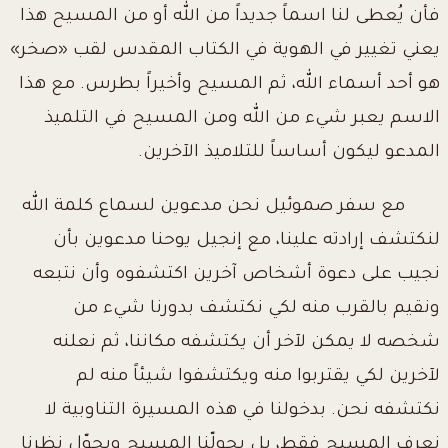
فأن يُعطى لنا اسماً جديداً من الله أو من المسيح هذا
يعني تغيير في الهوية في الكتاب المقدس لقب «صخر»
هو أحد أسماء الله، ثم المسيح وأخيراً بطرس. مع هذا
الاسم يعبر شيء من الله ومن المسيح في التلميذ
المدعو ليكون أساساً للتلاميذ الآخرين.
مع سفر صموئيل نحن مدعوين لسماع كلمة الله
لنكتشف إرادته علينا، مع إنجيل يوحنا مدعوين بأن
نجيب على دعوة أشخاص آخرين اكتشفوه وأن نتبعه
ونقيم بالقرب منه لكي نكتشف بدورنا شيء من
شخصه لا يمكن لآخر أن يكتشفه مكاننا، ثم نعلنه
لآخرين لكي يقتربوا منه ويكتشفوا شيئاً منه لم
نكتشفه نحن. بدخولنا في هذه المسيرة التناوبية لا
نعرف المسيح فقط، بل يحولّنا المسيح ويحوّل نظرنا