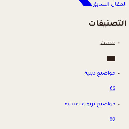
المقال السابق
التصنيفات
عظات
780
مواضيع دينية
66
مواضيع تربوية نفسية
60