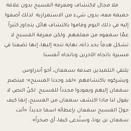
فلا مجال لاكتشاف ومعرفة المسيح بدون علاقة
حميمة معه، بدون شيء من الاستمرارية. لذلك أصغوا
إليه في ذلك اليوم وقاموا باكتشاف هائل يتجاوز كثيراً
عمّا سمعوه من معلمهم. ولكن معرفة المسيح لا
تشكل هدفاً بحد ذاته، نهاية نتجه إليها، إنها تضعنا في
مسيرة باتجاه الآخرين وباتجاه أنفسنا.
يلتقي التلميذين صدفة بسمعان، أخو أندراوس
ويشركوه باكتشافهم: «لقد وجدنا المسيح»؛ فينضم
سمعان إليهم ويعودوا مجدداً للمسيح. لكنّ النص لا
يقول لنا ماذا اكتشف سمعان من المسيح، إنما كيف
حولّ المسيح سمعان بإعطائه اسما جديداً: «أنت
سمعان بن يونا، وستُدعى كيفا، أي صخراً».