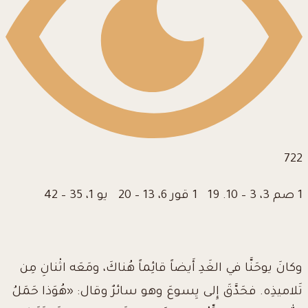
722
1 صم 3، 3 – 10. 19 1 قور 6، 13 – 20 يو 1، 35 – 42
وكانَ يوحَنَّا في الغَدِ أَيضاً قائِماً هُناكَ، ومَعَه اثْنانِ مِن
تَلاميذِه. فحَدَّقَ إِلى يِسوعَ وهو سائرٌ وقال: «هُوَذا حَمَلُ