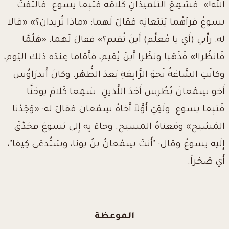
الله!». فسَمِعَ التِّلْميذانِ كَلامَه فتَبِعا يسوع. فَالتَفَتَ
يسوعُ فرآهُما يَتبَعانِه فقالَ لَهما: «ماذا تُريدان؟» «قالا
له: راِّبي (أَي يا مُعلِّم) أَينَ تُقيم؟» فقالَ لَهما: «هَلُمَّا
فَانظُرا!» فَذَهَبا ونظَرا أَينَ يُقيم، فأَقاما عِندَه ذلك اليَوم،
وكانَتِ السَّاعَةُ نَحوَ الرَّابِعَةِ بَعدَ الظُّهْر. وكانَ أَندرَاوُس
أَخو سِمْعانَ بُطُرس أَحَدَ اللَّذينِ. سَمِعا كَلامَ يوحَنَّا
فَتبِعا يسوع. ولَقِيَ أَوَّلاً أَخاهُ سِمْعان فقالَ له: «وَجَدْنا
المَشيح» ومَعناهُ المسيح. وجاءَ بِه إِلى يَسوعَ فحَدَّقَ
إِلَيه يسوعُ وقال: "أَنتَ سِمْعانُ بنُ يونا، وسَتُدعَى كِيفا"،
أَي صَخراً.
الموعظة