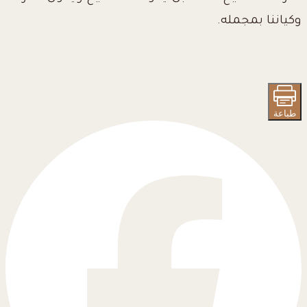
وكياننا بمجمله.
طباعة