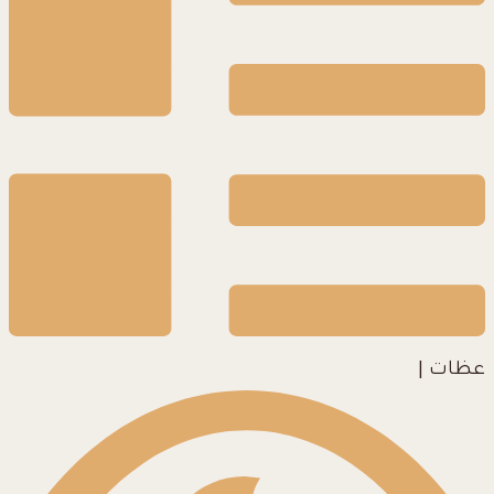
عظات
|