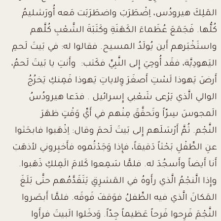
المَلِكَ هيرودُس، اِضْطَرَبَ واضطَرَبَت مَعه أُورَشليمُ
كُلُّها. فَجَمَعَ عُظَماءَ الكَهَنَةِ وكَتَبَةَ الشَّعْبِ كُلَّهم
واستَخْبَرهم أَين يُولَدُ المسيح. فقالوا له: في بَيتَ لَحمِ
اليَهودِيَّة، فقَد أُوحِيَ إِلى النَّبِيِّ فكَتب: وأَنتِ يا بَيتَ لَحمُ،
أَرضَ يَهوذا لَسْتِ أَصغَرَ وِلاياتِ يَهوذا فَمِنكِ يَخرُجُ
الوالي الَّذي يَرْعى شَعْبي إِسرائيل
.
فدَعا هيرودُسُ
الَمجوسَ سِرّاً وتَحقَّقَ مِنْهم في أَيِّ وَقْتٍ ظهَرَ
النَّجْم. ثُمَّ أَرْسَلَهم إِلى بَيتَ لَحمَ وقال: اِذْهَبوا فابحَثوا
عنِ الطِّفْلِ بَحْثاً دَقيقاً، فإِذا وَجَدْتُموه فأَخبِروني لأذهَبَ
أَنا أَيضاً وأَسجُدَ له. فلمَّا سَمِعوا كَلامَ الَمِلكِ ذَهَبوا.
وإِذا الَّنجْمُ الَّذي رأَوهُ في المَشرِقِ يَتَقَدَّمُهم حتَّى بَلَغَ
المَكانَ الَّذي فيه الطِّفلُ فوَقفَ فَوقَه. فلمَّا أَبصَروا
النَّجْمَ فَرِحوا فَرحاً عَظيماً جِدّاً. وَدخَلوا الَبيتَ فرأَوا