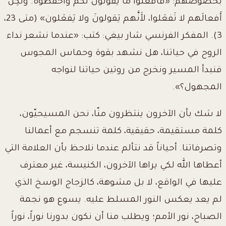
بخصوصهم: «فَافعَلوا ما يَقولونَ لَكم واحفَظوه. ولكِن
أَفعالَهم لا تَفعَلوا، لأَنَّهم
يَقولونَ ولا يَفعَلون» (متى 23،
3). المفكر الفرنسي شار بيغي: كتب: «عندما نشعر نداء
الروح في حياتنا، هل نشهد بقوة وحماس المجوس
فنبدأ المسير ونخرج من روتين حياتنا لنواجه
المجهول؟».
لا شك بأن الآخرون ينتظرون منّا، نحن المسيحيّون،
كلمة مستقيمة، حقيقية، كلمة تنسجم مع أعمالنا
وتصرفاتنا. أحياناً قد نتألم عندما نلاحظ بأن العلامة التي
أعطاها الله لكي يراها الآخرون، الكنيسة، غير معترف
عليها في الواقع، لا بل مشوهة، كالزجاج الوسخ الذي
لم يعد يعكس النور المسلط عليه. يسوع هو نجمة
الصباح، نور الأمم؛ ويطلب منا أن نكون بدورنا نوراً، نوراً