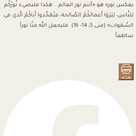
يعكس نوره هو «أنتم نور العالم... هكذا فليضيء نُورُكُم
لِلنَّاس، لِيَرَوْا أَعمالَكُمُ الصَّالحة، فيُمَجِّدوا
أَباكُمُ الَّذي في
السَّمَوات» (متى 5، 14- 16). فليجعل الله منّا نوراً
ساطعاً.
طباعة