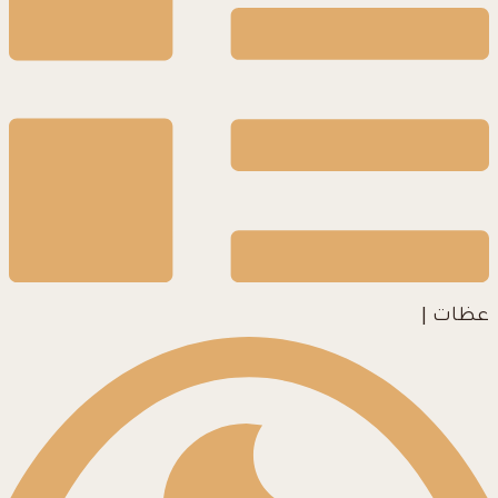
عظات
|