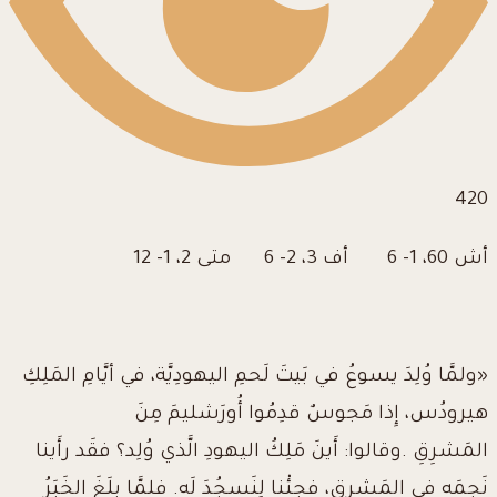
420
أش 60، 1- 6 أف 3، 2- 6 متى 2، 1- 12
«ولمَّا وُلِدَ يسوعُ في بَيتَ لَحمِ اليهودِيَّة، في أيَّامِ المَلِكِ
هيرودُس، إِذا مَجوسٌ قدِمُوا أُورَشليمَ مِنَ
المَشرِقِ
.وقالوا: أَينَ مَلِكُ اليهودِ الَّذي وُلِد؟ فقَد رأَينا
نَجمَه في المَشرِق، فجِئْنا لِنَسجُدَ لَه.
فلمَّا بلَغَ الخَبَرُ