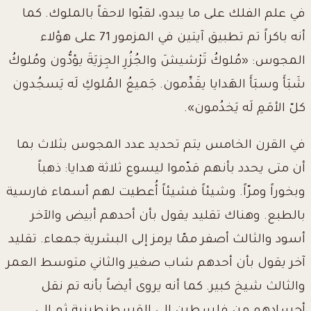
في علم الفلك على ما يبدو، لقبّوا لاحقاً بالملوك. كما
أنه باكراً تم تطبيق آيتين في المزمور 71 على هؤلاء
المجوس: «مُلوكُ تَرْشيشَ والجُزُرِ الجِزيَةَ يؤدُّون ومُلوكُ
شَبَأَ وسبَأَ الهَدايا
يقَدِّمون. جَميعُ المُلوكِ لَه يَسجُدون
كلّ الأمَمِ لَه يَخدُمون».
في القرن الخامس يتم تحديد عدد المجوس بثلاث بما
أن متى يحدد بأنهم قدّموا ليسوع ثلاثة هدايا: ذهباً
وبخوراً ومرّاً. وشيئاً فشيئاً أُعطيت لهم أسماء فارسية
بالطبع. وهناك تقليد يقول بأن أحدهم أبيض والآخر
أسود والثالث أصفر ممّا يرمز إلى البشرية جمعاء. تقليد
آخر يقول بأن أحدهم شاب صغير والثاني متوسط العمر
والثالث شيخ كبير. كما أنه يروى أيضاً بأنه تم نقل