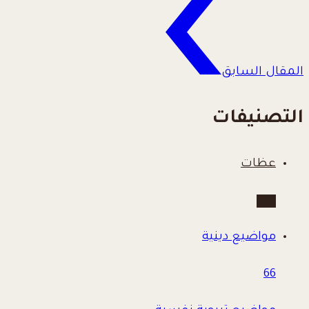
المقال السابق
التصنيفات
عظات
780
مواضيع دينية
66