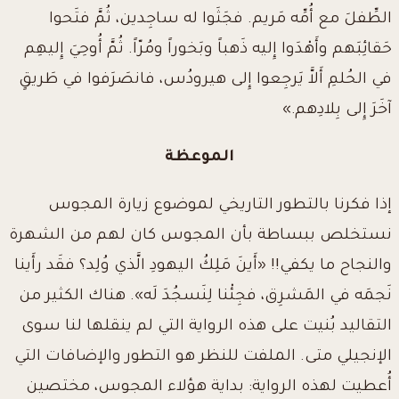
الطِّفلَ مع أُمِّه مَريم. فجَثَوا له ساجِدين، ثُمَّ فتَحوا
حَقائِبَهم وأَهْدَوا إِليه ذَهباً وبَخوراً ومُرّاً. ثُمَّ أُوحِيَ إِليهِم
في الحُلمِ أَلاَّ يَرجِعوا إِلى هيرودُس، فانصَرَفوا في طَريقٍ
آخَرَ إِلى بِلادِهم.»
الموعظة
إذا فكرنا بالتطور التاريخي لموضوع زيارة المجوس
نستخلص ببساطة بأن المجوس كان لهم من الشهرة
والنجاح ما يكفي!! «أَينَ مَلِكُ اليهودِ الَّذي وُلِد؟ فقَد رأَينا
نَجمَه في المَشرِق، فجِئْنا
لِنَسجُدَ لَه». هناك الكثير من
التقاليد بُنيت على هذه الرواية التي لم ينقلها لنا سوى
الإنجيلي متى. الملفت للنظر هو التطور والإضافات التي
أُعطيت لهذه الرواية: بداية هؤلاء المجوس، مختصين