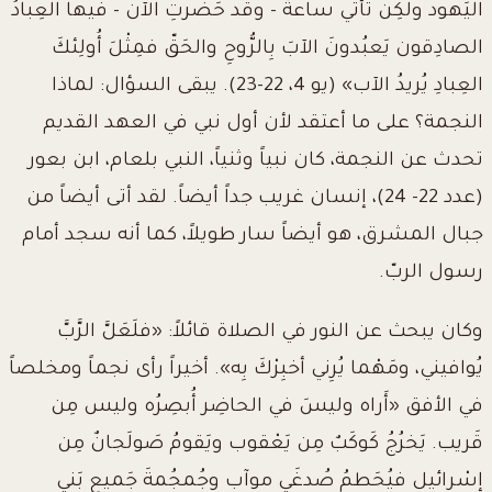
اليَهود
ولكِن تَأتي ساعةٌ - وقد حَضَرتِ الآن - فيها العِبادُ
الصادِقون يَعبُدونَ الآبَ
بِالرُّوحِ والحَقّ فمِثْلَ أُولِئكَ
العِبادِ يُريدُ الآب» (يو 4، 22-23). يبقى السؤال: لماذا
النجمة؟ على ما أعتقد لأن أول نبي في العهد القديم
تحدث عن النجمة، كان نبياً وثنياً، النبي بلعام، ابن بعور
(عدد 22- 24)، إنسان غريب جداً أيضاً. لقد أتى أيضاً من
جبال المشرق، هو أيضاً سار طويلاً، كما أنه سجد أمام
رسول الربّ.
وكان يبحث عن النور في الصلاة قائلاً: «فلَعَلَّ الرَّبَّ
يُوافيني، ومَهْما يُرِني أخبِرْكَ بِه». أخيراً رأى نجماً ومخلصاً
في الأفق «أَراه وليسَ في الحاضِر أُبصِرُه وليس مِن
قَريب. يَخرُجُ كَوكَبٌ مِن يَعْقوب
ويَقومُ صَولَجانٌ مِن
إِسْرائيل فيُحَطمُ صُدغَي موآب وجُمجُمةَ جَميعِ بَني