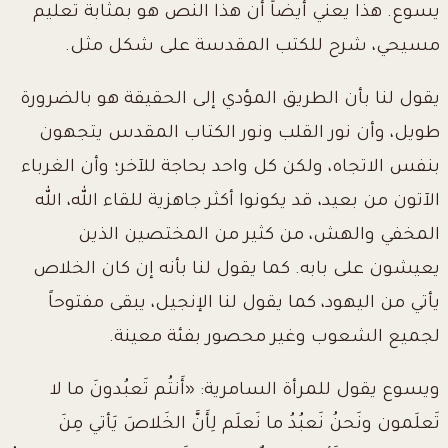
يسوع. هذا يعني أيضاً أن هذا النص هو بمثابة تعليم
مسيحي، شرح للكتب المقدسة على شكل مثل.
يقول لنا بأن الطريق المؤدي إلى الحقيقة هو بالضرورة
طويل، وأن نور القلب ونور الكتاب المقدس يتجهون
بنفس الاتجاه، ولكن كل واحد بحاجة للآخر؛ وأن الغرباء
الآتون من بعيد، قد يكونوا أكثر جاهزية للقاء الله، الله
المخفي والهش، من كثير من المختصين الذين
يعيشون على بابه. كما يقول لنا بأنه إن كان الخلاص
يأتي من اليهود، كما يقول لنا الإنجيل، يبقى مفتوحاً
لجميع الشعوب وغير محصور بفئة معينة.
ويسوع يقول للمرأة السامرية: «أَنتُم تَعبُدونَ ما لا
تَعلَمون ونَحنُ نَعبُدُ ما نَعلَم لِأَنَّ الخَلاصَ يَأتي
مِنَ