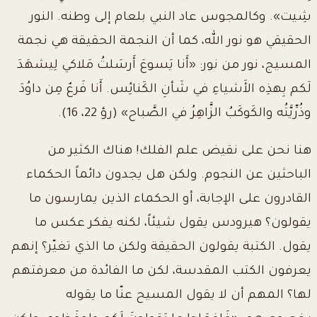
شِيت». وكالمجوس عاد النبي بلعام إلى وطنه. النور
الحقيقي هو نور الله، كما أن النجمة الحقيقة هي نجمة
المسيج، نور من نور: «أَنا يَسوعَ أَرسَلتُ مَلاكي لِيشهَدَ
لَكم بِهذِه الأَشياءِ في شَأنِ الكَنائِس
.
أَنا فَرعٌ مِن داوُدَ
وذُرِّيَّتُه والكَوكَبُ الزَّاهِرُ في الصَّباح» (رؤ 22، 16).
هنا نحن على نقيض علم الفلك! هناك الكثير من
الباحثين عن النجوم. ولكن هل يجدون دائماً الحكماء
القادرون على الإجابة، أو الحكماء الذين يمارسون ما
يقولون؟ هيرودس يقول شيئاً، لكنه يفكر عكس ما
يقول. الكتبة يقولون الحقيقة ولكن ما الذي تغيّر؟ إنهم
يعرفون الكتب المقدسة، لكن ما الفائدة من معرفتهم
لها؟ المهم أن لا يقول المسيح عنّا ما يقوله