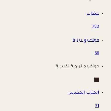
عظات
780
مواضيع دينية
66
مواضيع تربوية نفسية
60
الكتاب المقدس
31