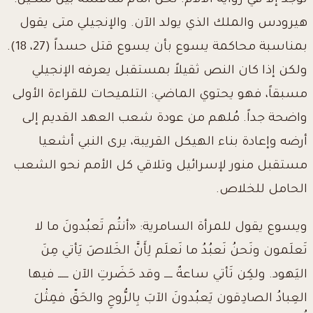
توجد إلاَّ في رواية الآلام. نحن أمام منافسة بين ملكين:
هيرودس والملك الذي يولد الآن. والإنجيلي متى يقول
بمناسبة محاكمة يسوع بأن يسوع قتل حسداً (27، 18).
ولكن إذا كان النص ثقيلاً بمستقبل يعرفه الإنجيلي
مسبقاً، فهو يحتوي الماضي: التلميحات للقراءة الأولى
واضحة جداً. مُلهم من عودة شعب العهد القديم إلى
أرضه وإعادة بناء الهيكل القريبة، يرى النبي أشعيا
مستقبل منور لإسرائيل وتلاقي كل الأمم نحو الشعب
الحامل للخلاص.
ويسوع يقول للمرأة السامرية: «أنتُم تَعبُدونَ ما لا
تَعلَمون ونَحنُ نَعبُدُ ما نَعلَم لِأَنَّ الخَلاصَ يَأتي مِنَ
اليَهود. ولكِن تَأتي ساعةٌ ــــ وقد حَضَرتِ الآن ـــــ فيها
العِبادُ الصادِقون يَعبُدونَ الآبَ بِالرُّوحِ والحَقّ فمِثْلَ