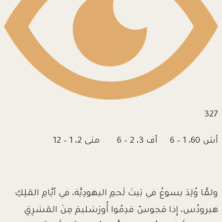
327
أش 60، 1 – 6 أف 3، 2 – 6 متى 2، 1 – 12
ولمَّا وُلِدَ يسوعُ في بَيتَ لَحمِ اليهودِيَّة، في أيَّامِ المَلِكِ
هيرودُس، إِذا مَجوسٌ قدِمُوا أُورَشليمَ مِنَ المَشرِقِ