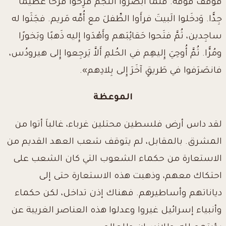
فوَقفَ فَوقَه
.
فلمَّا أَبصَروا النَّجْمَ فَرِحوا فَرحًا عَظيمًا
جِدًّا
.
وَدخَلوا الَبيتَ فرأَوا الطِّفلَ مع أُمِّه مَريم. فجَثَوا له
ساجِدين، ثُمَّ فتَحوا حَقائِبَهم وأَهْدَوا إِليه ذَهبًا وبَخورًا
ومُرًّا
.
ثُمَّ أُوحِيَ إِليهِم في الحُلمِ أَلاَّ يَرجِعوا إِلى هيرودُس،
فانصَرَفوا في طَريقٍ آخَرَ إِلى بِلادِهم».
الموعظة
لقد داس أرض فلسطين محتلين غرباء، غالباَ أتوا من
المشرق. بالمقابل، لم يتوقف شعب العهد القديم من
الاستعارة من حكماء الشعوب التي كان الشعب على
احتكاك معهم، وذهبت هذه الاستعارة حتى إلى
دياناتهم وأساطيرهم. فهناك إذن تداخل، لكن حكماء
وأنبياء إسرائيل غيروا وعدلوا هذه العناصر الغريبة عن