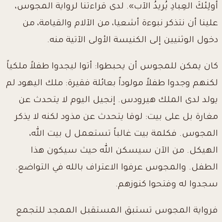
أُولِئكَ العِبادِ يُريدُ الآب». لدى قراءتنا لرواية المجوس،
علينا أن نتذكر نبوءة أشعيا، من الآلام والقيامة، من
دخول الوثنيين إلى الكنيسة الأولى الآتية منه.
كان يمكن للمجوس أن يحبطوا: أتوا ليجدوا طفلاً ملكياً
لكنهم وجدوا طفلاً مولوداً بعائلة فقيرة: ملك اليهود لم
يولد لدى الملك هيرودس. إنجيل اليوم لا يتحدث عن
مغارة بل على بيت: لوقا يتحدث عن مذود لكنه لا يذكر
المجوس. فكلمة بيت غالباً تستعمل ل بيت الله،
الهيكل. من الآن سيسكن الله حيث سيكون هذا
الطفل. والمجوس عرفوا الاعتراف بالله في التواضع.
سجدوا له وفتحوا كنوزهم.
فرواية المجوس تستبق المستقبل الممجد للتجمع