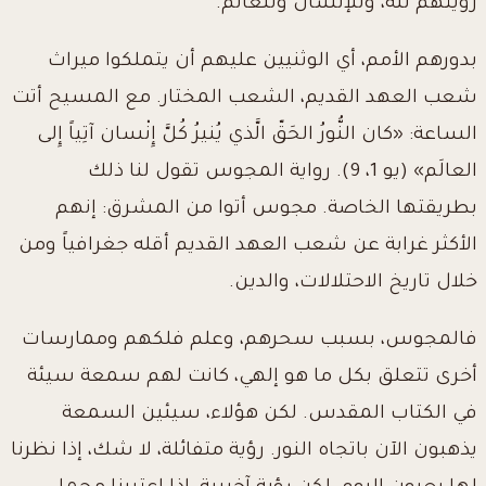
رؤيتهم لله، وللإنسان وللعالم.
بدورهم الأمم، أي الوثنيين عليهم أن يتملكوا ميراث
شعب العهد القديم، الشعب المختار. مع المسيح أتت
الساعة: «كان النُّورُ الحَقّ الَّذي يُنيرُ كُلَّ إِنْسان آتِياً إِلى
العالَم» (يو 1، 9). رواية المجوس تقول لنا ذلك
بطريقتها الخاصة. مجوس أتوا من المشرق: إنهم
الأكثر غرابة عن شعب العهد القديم أقله جغرافياً ومن
خلال تاريخ الاحتلالات، والدين.
فالمجوس، بسبب سحرهم، وعلم فلكهم وممارسات
أخرى تتعلق بكل ما هو إلهي، كانت لهم سمعة سيئة
في الكتاب المقدس. لكن هؤلاء، سيئين السمعة
يذهبون الآن باتجاه النور. رؤية متفائلة، لا شك، إذا نظرنا