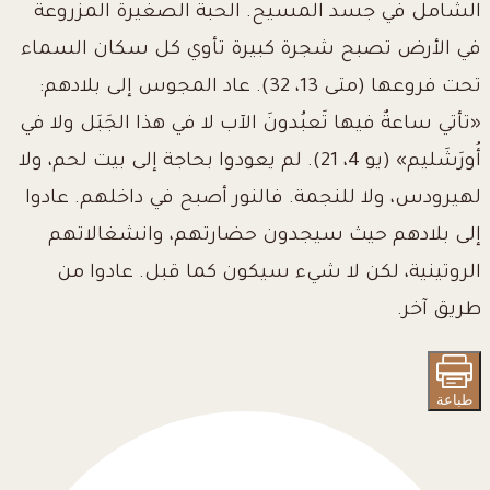
الشامل في جسد المسيح. الحبة الصغيرة المزروعة
في الأرض تصبح شجرة كبيرة تأوي كل سكان السماء
تحت فروعها (متى 13، 32). عاد المجوس إلى بلادهم:
«تأتي ساعةٌ فيها تَعبُدونَ الآب لا في هذا الجَبَل ولا في
أُورَشَليم» (يو 4، 21). لم يعودوا بحاجة إلى بيت لحم، ولا
لهيرودس، ولا للنجمة. فالنور أصبح في داخلهم. عادوا
إلى بلادهم حيث سيجدون حضارتهم، وانشغالاتهم
الروتينية، لكن لا شيء سيكون كما قبل. عادوا من
طريق آخر.
طباعة