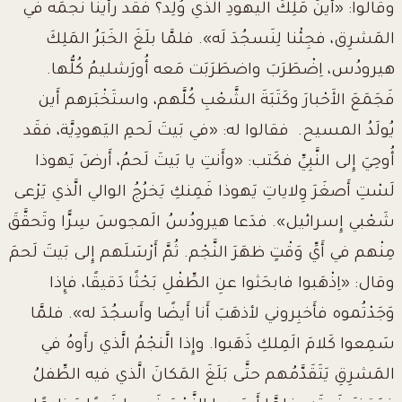
وقالوا: «أَينَ مَلِكُ اليهودِ الَّذي وُلِد؟ فقَد رأَينا نَجمَه في
المَشرِق، فجِئْنا لِنَسجُدَ لَه»
.
فلمَّا بلَغَ الخَبَرُ المَلِكَ
هيرودُس، اِضْطَرَبَ واضطَرَبَت مَعه أُورَشليمُ كُلُّها
.
فَجَمَعَ الأَحْبارَ وكَتَبَةَ الشَّعْبِ كُلَّهم، واستَخْبَرهم أَين
يُولَدُ المسيح
.
فقالوا له: «في بَيتَ لَحمِ اليَهودِيَّة، فقَد
أُوحِيَ إِلى النَّبِيِّ فكَتب
:
«وأَنتِ يا بَيتَ لَحمُ، أَرضَ يَهوذا
لَسْتِ أَصغَرَ وِلاياتِ يَهوذا فَمِنكِ يَخرُجُ الوالي الَّذي يَرْعى
شَعْبي إِسرائيل»
.
فدَعا هيرودُسُ الَمجوسَ سِرًّا وتَحقَّقَ
مِنْهم في أَيِّ وَقْتٍ ظهَرَ النَّجْم
.
ثُمَّ أَرْسَلَهم إِلى بَيتَ لَحمَ
وقال: «اِذْهَبوا فابحَثوا عنِ الطِّفْلِ بَحْثًا دَقيقًا، فإِذا
وَجَدْتُموه فأَخبِروني لأذهَبَ أَنا أَيضًا وأَسجُدَ له». فلمَّا
سَمِعوا كَلامَ الَمِلكِ ذَهَبوا. وإِذا الَّنجْمُ الَّذي رأَوهُ في
المَشرِقِ يَتَقَدَّمُهم حتَّى بَلَغَ المَكانَ الَّذي فيه الطِّفلُ