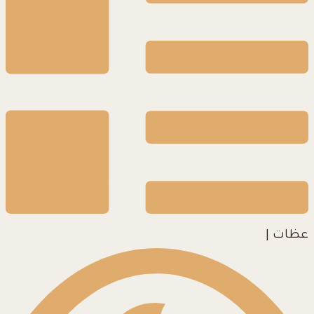
عظات
|