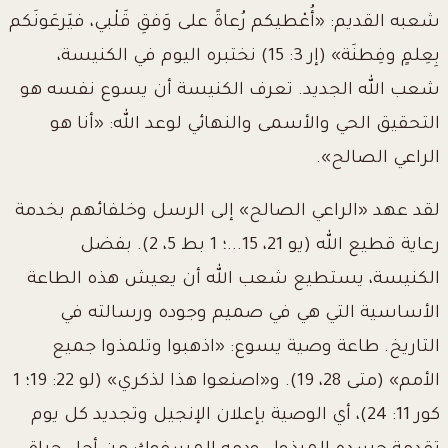
شعبه القديم: «أُعْطيكم رُعاةً على وَفقِ قَلْبي، فيَرعَونَكم
بِعِلمٍ وفِطنَة» (إر 3: 15) نختبره اليوم في الكنيسة،
شعب الله الجديد. تعرف الكنيسة أن يسوع نفسه هو
التحقيق الحي والأسمى والنهائي لوعد الله: «أنا هو
الراعي الصالح».
لقد عهد «الراعي الصالح» إلى الرسل وخلفائهم بخدمة
رعاية قطيع الله (يو 21، 15...؛ 1 بط 5، 2). بفضل
الكنيسة، يستطيع شعب الله أن يعيش هذه الطاعة
الأساسية التي هي في صميم وجوده ورسالته في
التاريخ. طاعة وصية يسوع: «اذهبوا وتلمذوا جميع
الأمم» (متى 28، 19). و«اصنعوا هذا لذكري» (لو 22: 19؛ 1
كور 11: 24)، أي الوصية بإعلان الإنجيل وتجديد كل يوم