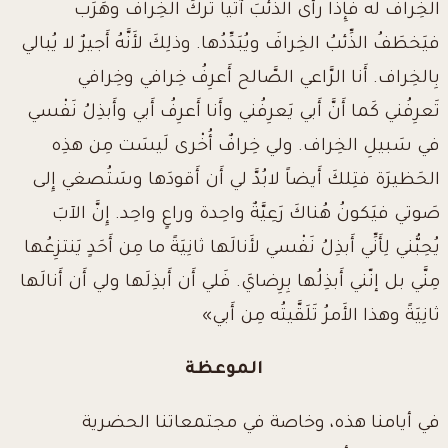
الخِرافُ له فإِذا رأَى الذِّئبَ آتياً تَركَ الخِرافَ وهَرَب
فيَخطَفُ الذِّئبُ الخِرافَ ويُبَدِّدُها. وذلِكَ لأَنَّهُ أَجيرٌ لا يُبالي
بِالخِراف. أَنا الرَّاعي الصَّالح أَعرِفُ خِرافي وخِرافي
تَعرِفُني كَما أَنَّ أَبي يَعرِفُني وأَنا أَعرِفُ أَبي وأَبذِلُ نَفْسي
في سَبيلِ الخِراف. ولي خِرافٌ أُخْرى لَيسَت مِن هذِه
الحَظيرَة فتِلكَ أَيضاً لابُدَّ لي أَن أَقودَها وسَتُصغي إِلى
صَوتي فيَكونُ هُناكَ رَعِيَّةٌ واحِدة وراعٍ واحِد. إِنَّ الآبَ
يُحِبُّني لِأَنِّي أَبذِلُ نَفْسي لأَنالَها ثانِيَةً ما مِن أَحَدٍ يَنتزِعُها
مِنَّي بل إنّني أَبذِلُها بِرِضايَ. فَلي أَن أَبذِلَها ولي أَن أَنالَها
ثانِيَةً وهذا الأَمرُ تَلَقَّيتُه مِن أَبي»
الموعظة
في أيامنا هذه، وخاصة في مجتمعاتنا الحضرية