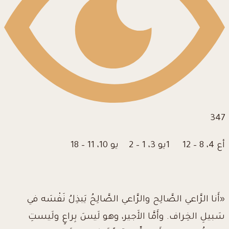
347
أع 4، 8 – 12 1يو 3، 1 – 2 يو 10، 11 – 18
«أَنا الرَّاعي الصَّالِح والرَّاعي الصَّالِحُ يَبذِلُ نَفْسَه في
سَبيلِ الخِراف. وأَمَّا الأَجير، وهو لَيسَ بِراعٍ ولَيستِ