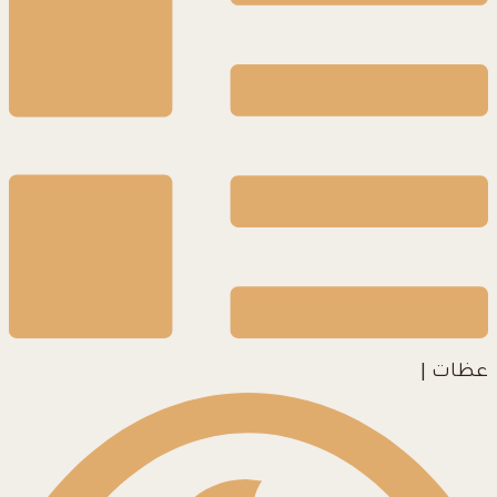
عظات
|