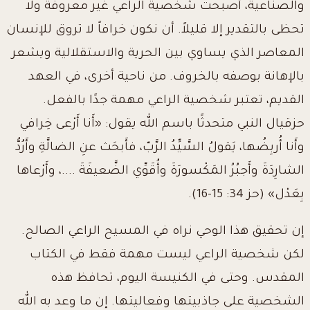
والصناعية، أصبحت شخصية الراعي غير معروفة ولا
تحظى بالتقدير إلا قليلاً. أن نكون خرافاً لا تروق للإنسان
المعاصر الذي يساوي بين الحرية والاستقلالية ويشعر
بالإهانة بوصفه بالخروف. من ناحية أخرى، في العهد
القديم، تعتبر شخصية الراعي مهمة جدًا بالفعل.
حزقيال النبي متحدثًا باسم الله يقول: «أَنا أَرْعى خِرافي
وأَنا أُربِضُها، يَقولُ السَّيِّدُ الرَّبّ، فأَبحَث عنِ الضالَّةِ وأَرُدُّ
الشارِدَةَ وأَجبُرُ المَكْسورَةَ وأُقَوِّي الضَّعيفَةَ ....، وأَرْعاها
بِعَدْل» (حز 34: 15-16).
إن تحقيق هذا الوحي نراه في المسيح الراعي الصالح.
لكن شخصية الراعي ليست مهمة فقط في الكتاب
المقدس. وحتى في الكنيسة اليوم، تحافظ هذه
الشخصية على جاذبيتها وفعاليتها. إن ما وعد به الله