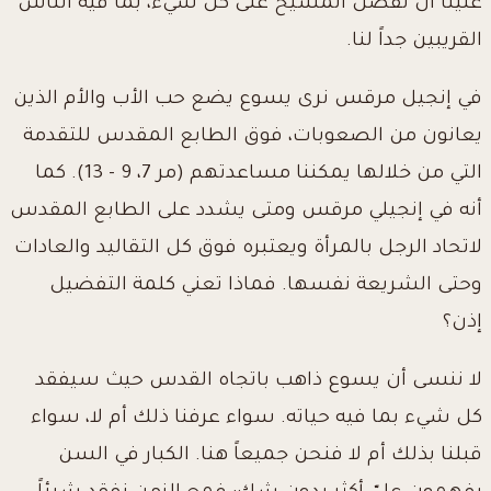
علينا أن نفضل المسيح على كل شيء، بما فيه الناس
القريبين جداً لنا.
في إنجيل مرقس نرى يسوع يضع حب الأب والأم الذين
يعانون من الصعوبات، فوق الطابع المقدس للتقدمة
التي من خلالها يمكننا مساعدتهم (مر 7، 9 - 13). كما
أنه في إنجيلي مرقس ومتى يشدد على الطابع المقدس
لاتحاد الرجل بالمرأة ويعتبره فوق كل التقاليد والعادات
وحتى الشريعة نفسها. فماذا تعني كلمة التفضيل
إذن؟
لا ننسى أن يسوع ذاهب باتجاه القدس حيث سيفقد
كل شيء بما فيه حياته. سواء عرفنا ذلك أم لا، سواء
قبلنا بذلك أم لا فنحن جميعاً هنا. الكبار في السن