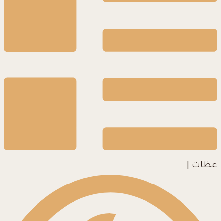
عظات
|