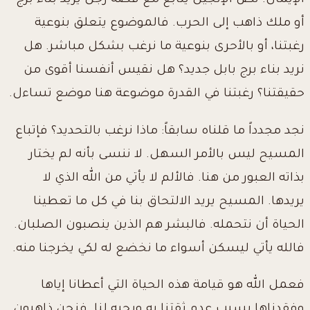
الإيمان. نص الإنجيل يتابع مع قصة رجل يريد بناء برج
أو ملك ذاهب إلى الحرب. فالموضوع يتعلق بنوعية
رغبتنا، أو بالأحرى بنوعية ما نرغب بشكل مباشر. هل
نريد بناء برج بابل جديد؟ هل نقيس أنفسنا أقوى من
حقيقتنا؟ رغبتنا في القدرة موضوعة هنا موضع تساءل.
نجد مجدداً ما قلناه سابقاً: ماذا نرغب بالتحديد؟ فإتباع
المسيح ليس بالأمر السهل. لا ننسى بأنه لم يختار
بذاته العبور من هنا. فالألم لا يأتي من الله الذي لا
يريدها. المسيح يريد الالتحاق بنا في كل ما تعطينا
الحياة أن نتحمله. فالبشر هم الذين ينصبون الصلبان.
فالله يأتي ليسكن أسواء ما نخضع له لكي يخرجنا منه.
فعمل الله هو قيامة هذه الحياة التي أعطانا إياها
وفقدناها بسبب عدم ثقتنا به وبحبه لنا. فنحن ذاهبون