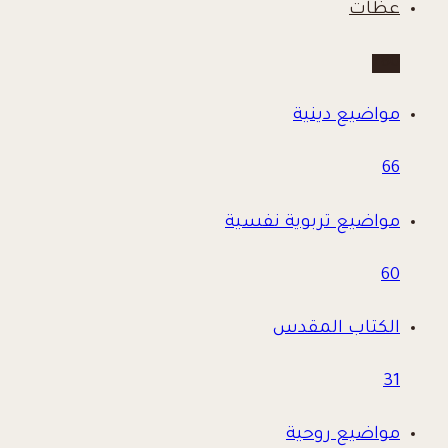
عظات
780
مواضيع دينية
66
مواضيع تربوية نفسية
60
الكتاب المقدس
31
مواضيع روحية