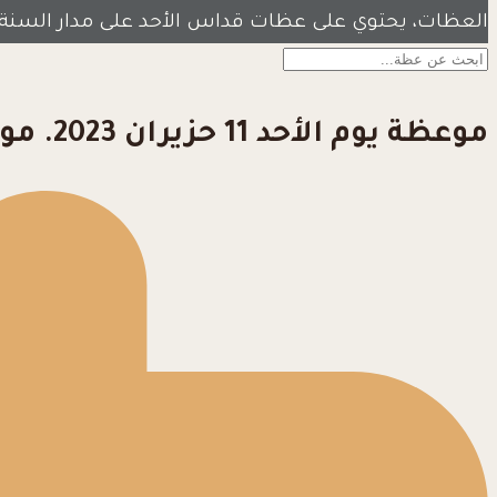
العظات، يحتوي على عظات قداس الأحد على مدار السنة
موعظة يوم الأحد 11 حزيران 2023. موعطة أحد جسد ودم المسيح