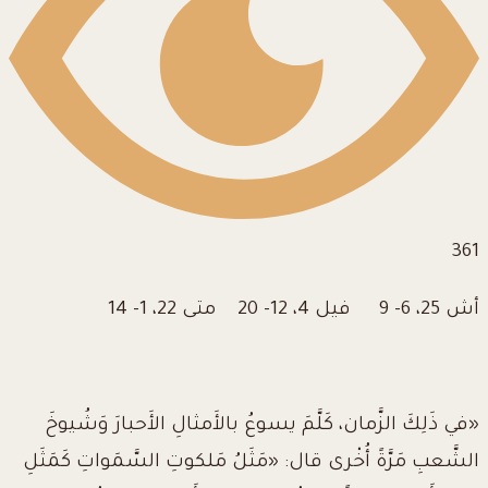
361
أش 25، 6- 9 فيل 4، 12- 20 متى 22، 1- 14
«في ذَلِكَ الزَّمان، كَلَّمَ يسوعُ بالأَمثالِ الأَحبارَ وَشُيوخَ
الشَّعبِ مَرَّةً أُخْرى قال
:
«مَثَلُ مَلكوتِ السَّمَواتِ كَمَثَلِ