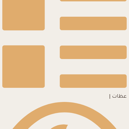
عظات
|