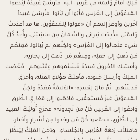
مَلِكٍ أَقامَ وَليمةً في عُرسِ ابنِه
.
فأَرسَلَ عَبيدَهُ لِيَدعوا
المَدعُوِّينَ إِلى العُرْس فأَبَوا أَن يَأتوا
.
فأَرسَلَ عَبيداً
آخَرين وأَوعَزَ إِلَيهم أَن «قولوا لِلمَدعُوِّين: ها قد أَعدَدتُ
وَليمَتي فذُبِحَت ثِيراني والسِّمانُ مِن ماشِيَتي، وأُعِدَّ كُلُّ
شَيء فتَعالَوا إِلى العُرْس» ولكِنَّهم لم يُبالوا، فَمِنهُم
مَن ذَهبَ إِلى حَقلِه، ومِنهُم مَن ذَهبَ إِلى تِجارتِه
.
وأَمسَكَ الآخَرونَ عَبيدَهُ فَشَتَموهم وقَتَلوهم
.
فَغَضِبَ
الملِكُ وأَرسلَ جُنودَه، فأَهلَكَ هؤُلاءِ القَتَلَة، وأَحرَقَ
مَدينَتَهم
.
ثُمَّ قالَ لِعَبيدِه: «الوَليمَةُ مُعَدّةٌ ولكِنَّ
المَدعوَّينَ غيرُ مُستَحِقِّين،
فَاذهَبوا إِلى مَفارِقِ الطُّرق
وَادعُوا إِلى العُرسِ كُلَّ مَن تَجِدونَه» فخرَجَ أُولَئِكَ العَبيد
إِلى الطُّرُق، فجمَعوا كُلَّ مَن وجَدوا مِن أَشْرارٍ وأَخيار،
فامتَلأَت رَدهَةُ العُرْسِ بِالجُلَساءِ
.
ودَخَلَ المَلِكُ لِيَنظُرَ