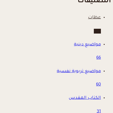
التصنيفات
عظات
780
مواضيع دينية
66
مواضيع تربوية نفسية
60
الكتاب المقدس
31