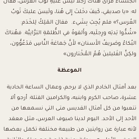
الجُلَساء فرَأَى هُناكَ رَجُلاً لَيسَ عَلَيهِ ثّوبُ العُرْس،
فقالَ
له: «يا صديقي، كَيفَ دخَلتَ إِلى هُنا، ولَيسَ عليكَ ثَوبُ
العُرس؟» فلم يُجِبْ بِشَيء
.
فقالَ المَلِكُ لِلخَدَم:
«شُدُّوا يَديَه ورِجلَيه، وأَلقوهُ في الظُّلمَةِ البَرَّانِيَّة. فهُناكَ
البُكاءُ وصَريفُ الأَسنان» لأَنَّ جَماعَةَ النَّاسِ مَدْعُوُّون،
ولكِنَّ القَليلينَ هُمُ المُخْتارون»
الموعظة
بعد أمثال الخادم الذي لا يرحم، وعمال الساعة الحادية
عشرة، صاحب الكرم وابنيه، والكرامين القتلة: أرجو ألا
تتعبوا من كل أمثال القديس متى التي نسمعها من
الأحد إلى الأحد. اليوم لدينا ضيوف العرس، مثل معقد
لأنه عبارة عن روايتين من طبيعة مختلفة تكمل بعضها