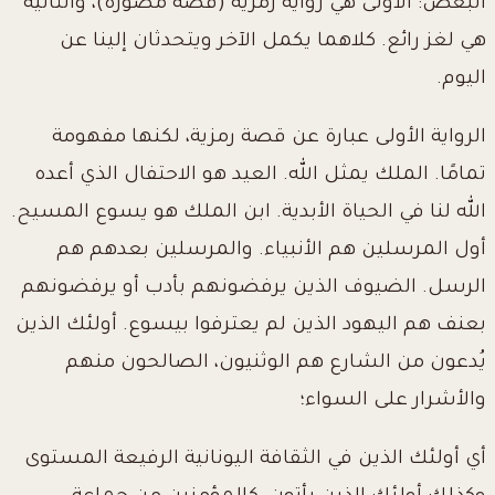
البعض: الأولى هي رواية رمزية (قصة مصورة)، والثانية
هي لغز رائع. كلاهما يكمل الآخر ويتحدثان إلينا عن
اليوم.
الرواية الأولى عبارة عن قصة رمزية، لكنها مفهومة
تمامًا. الملك يمثل الله. العيد هو الاحتفال الذي أعده
الله لنا في الحياة الأبدية. ابن الملك هو يسوع المسيح.
أول المرسلين هم الأنبياء. والمرسلين بعدهم هم
الرسل. الضيوف الذين يرفضونهم بأدب أو يرفضونهم
بعنف هم اليهود الذين لم يعترفوا بيسوع. أولئك الذين
يُدعون من الشارع هم الوثنيون، الصالحون منهم
والأشرار على السواء؛
أي أولئك الذين في الثقافة اليونانية الرفيعة المستوى