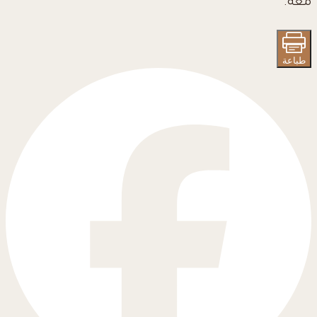
معه.
طباعة